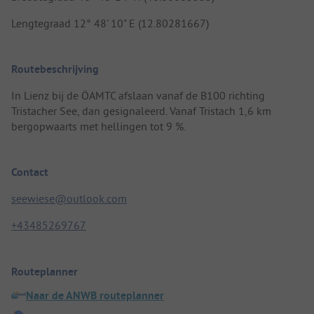
Lengtegraad 12° 48' 10" E (12.80281667)
Routebeschrijving
In Lienz bij de ÖAMTC afslaan vanaf de B100 richting
Tristacher See, dan gesignaleerd. Vanaf Tristach 1,6 km
bergopwaarts met hellingen tot 9 %.
Contact
seewiese@outlook.com
+43485269767
Routeplanner
Naar de ANWB routeplanner