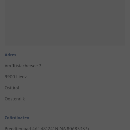
Adres
Am Tristachersee 2
9900 Lienz
Osttirol
Oostenrijk
Coördinaten
Breedtegraad 46° 48' 24" N (46.80683333)