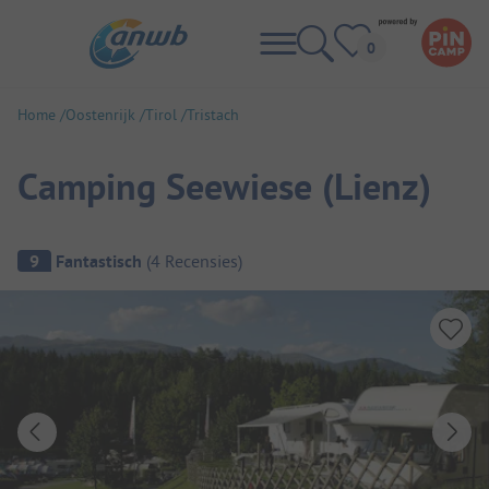
Home
Oostenrijk
Tirol
Tristach
Camping Seewiese (Lienz)
Camping overzicht
9
Fantastisch
(
4
Recensies
)