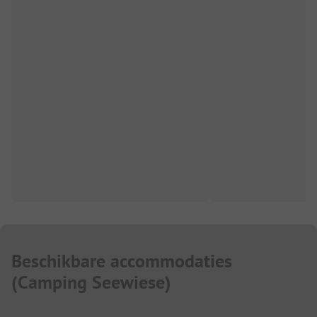
Beschikbare accommodaties
(
Camping Seewiese
)