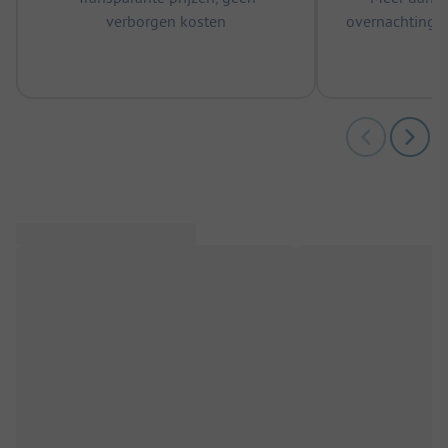
verborgen kosten
overnachtingen
m