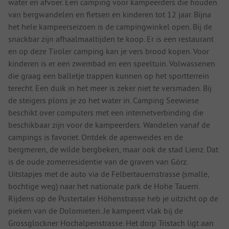
water en afvoer. Een camping voor kampeerders die houden
van bergwandelen en fietsen en kinderen tot 12 jaar. Bijna
het hele kampeerseizoen is de campingwinkel open. Bij de
snackbar zijn afhaalmaaltijden te koop. Er is een restaurant
en op deze Tiroler camping kan je vers brood kopen. Voor
kinderen is er een zwembad en een speeltuin. Volwassenen
die graag een balletje trappen kunnen op het sportterrein
terecht. Een duik in het meer is zeker niet te versmaden. Bij
de steigers plons je zo het water in. Camping Seewiese
beschikt over computers met een internetverbinding die
beschikbaar zijn voor de kampeerders. Wandelen vanaf de
campings is favoriet. Ontdek de apenweides en de
bergmeren, de wilde bergbeken, maar ook de stad Lienz. Dat
is de oude zomerresidentie van de graven van Görz.
Uitstapjes met de auto via de Felbertauernstrasse (smalle,
bochtige weg) naar het nationale park de Hohe Tauern.
Rijdens op de Pustertaler Höhenstrasse heb je uitzicht op de
pieken van de Dolomieten. Je kampeert vlak bij de
Grossglockner Hochalpenstrasse. Het dorp Tristach ligt aan