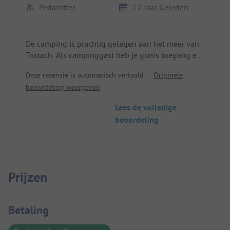
Pedalritter
12 Jaar Geleden
De camping is prachtig gelegen aan het meer van
Tristach. Als campinggast heb je gratis toegang en
reis je gratis met de bus naar Lienz.
Deze recensie is automatisch vertaald.
Originele
Er was genoeg ruimte om lekker uit te spreiden
beoordeling weergeven
met je tent of caravan.
We hebben 4 campings bezocht, hier hadden we
Lees de volledige
de grootste en mooiste plaats.
beoordeling
Het aanbod van vrijetijdsactiviteiten is groot.
Prijzen
Betaalinformatie
Betaling