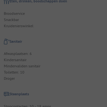
Eten, drinken, boodschappen doen
Broodservice
Snackbar
Kruidenierswinkel
Sanitair
Afwasplaatsen: 6
Kindersanitair
Mindervaliden sanitair
Toiletten: 10
Droger
Staanplaats
Stopcontacten: 10 - 18 amps