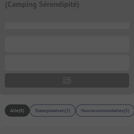
(
Camping Sérendipité
)
...
...
...
Alle
(
8
)
Staanplaatsen
(
3
)
Huuraccommodaties
(
5
)