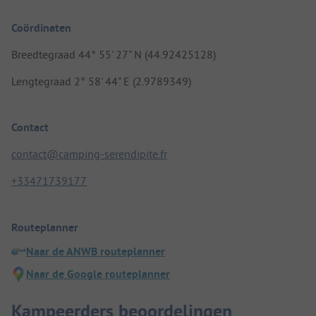
Coördinaten
Breedtegraad 44° 55' 27" N (44.92425128)
Lengtegraad 2° 58' 44" E (2.9789349)
Contact
contact@camping-serendipite.fr
+33471739177
Routeplanner
Naar de ANWB routeplanner
Naar de Google routeplanner
Kampeerders beoordelingen