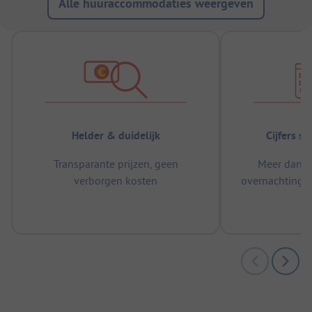
Alle huuraccommodaties weergeven
Helder & duidelijk
Cijfers s
Transparante prijzen, geen
Meer dan 5
verborgen kosten
overnachtingen
m