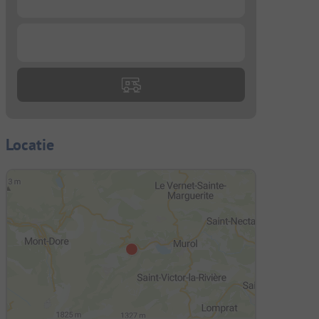
...
Locatie