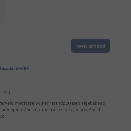
Toon aanbod
itecode: 64684
errein
rasveld met losse bomen, standplaatsen afgebakend
oor heggen. Aan één kant grenzend aan bos. Aan de
eg.