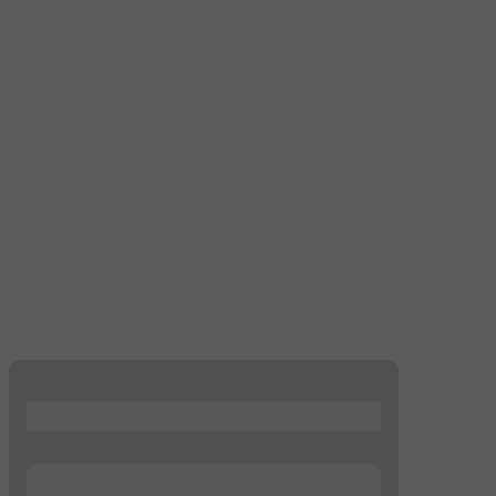
...
...