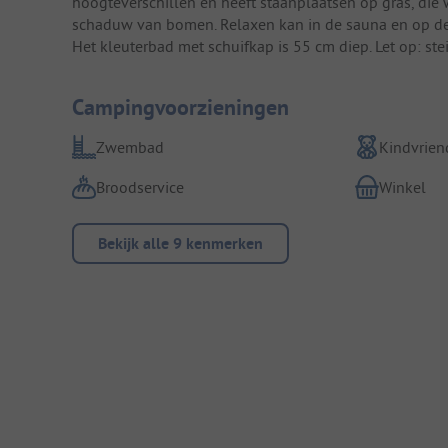
hoogteverschillen en heeft staanplaatsen op gras, d
schaduw van bomen. Relaxen kan in de sauna en op de 
Het kleuterbad met schuifkap is 55 cm diep. Let op: stei
Campingvoorzieningen
Zwembad
Kindvriend
Broodservice
Winkel
Bekijk alle 9 kenmerken