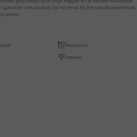
ie worden gescheiden door hoge heggen en ze hebben voldoende
ligstoelen met parasols op het terras bij het schuifkapzwembad.
le entree.
elijk
Restaurant
Internet