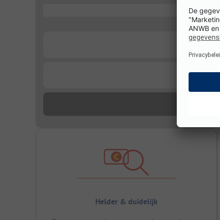
...
...
...
Helder & duidelijk