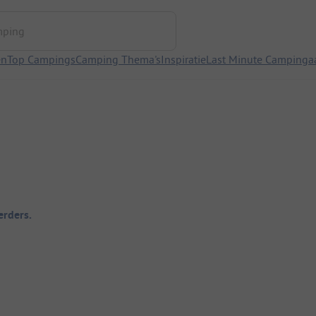
ng
en
Top Campings
Camping Thema's
Inspiratie
Last Minute Campinga
rders.