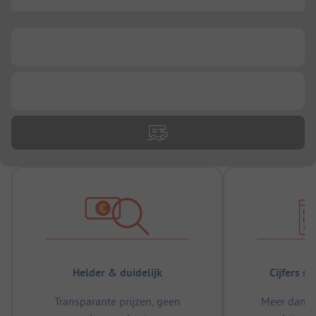
...
...
...
Helder & duidelijk
Cijfers s
Transparante prijzen, geen
Meer dan 5