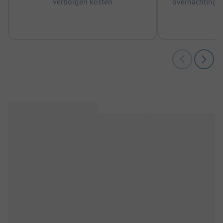
verborgen kosten
overnachtingen
m