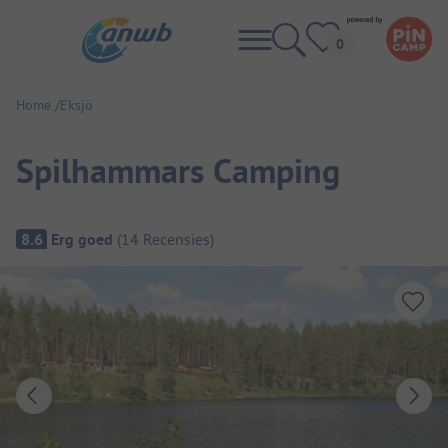
Home
Eksjö
Spilhammars Camping
Camping overzicht
8.6
Erg goed
(
14
Recensies
)