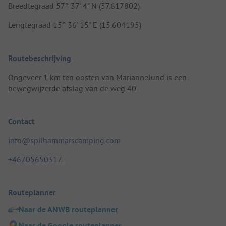
Breedtegraad 57° 37' 4" N (57.617802)
Lengtegraad 15° 36' 15" E (15.604195)
Routebeschrijving
Ongeveer 1 km ten oosten van Mariannelund is een
bewegwijzerde afslag van de weg 40.
Contact
info@spilhammarscamping.com
+46705650317
Routeplanner
Naar de ANWB routeplanner
Naar de Google routeplanner