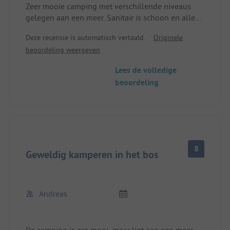
Zeer mooie camping met verschillende niveaus
gelegen aan een meer. Sanitair is schoon en alleen
toegankelijk met een toegangskaart.
Deze recensie is automatisch vertaald.
Originele
Wandelmogelijkheden met goed gemarkeerde
beoordeling weergeven
wandelpaden.
Lees de volledige
beoordeling
8
Geweldig kamperen in het bos
Andreas
De camping is erg mooi, maar ligt aan een meer