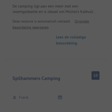
De camping ligt aan een meer met een
zwemgedeelte en is ideaal om Michel's Kathult
Farm en de Astrid Lindgren Wereld te verkennen.
Deze recensie is automatisch vertaald.
Originele
Het sanitair is schoon, maar een beetje krap als de
beoordeling weergeven
camping vol is. Als de douchekaart op is tijdens
het douchen, is dat nogal vervelend. We zouden
Lees de volledige
nog een keer komen omdat onze kampeerplaats
beoordeling
zo mooi gelegen was op een kleine open plek in
het bos.
10
Spilhammers Camping
Frank