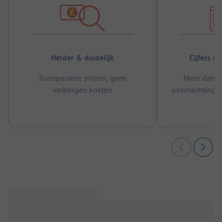
Helder & duidelijk
Cijfers s
Transparante prijzen, geen
Meer dan 5
verborgen kosten
overnachtingen
m