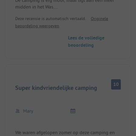
midden in het Was.
Perfect voor gezinnen
Deze recensie is automatisch vertaald.
Originele
Biedt de mogelijkheid om kano's te huren om het
beoordeling weergeven
meer te verkennen.
Het sanitair is erg schoon, maar een beetje krap en
Lees de volledige
het douchesysteem zou herzien moeten worden,
beoordeling
want je kunt het water niet uitzetten om je in te
zepen!
10
Super kindvriendelijke camping
Mary
We waren afgelopen zomer op deze camping en