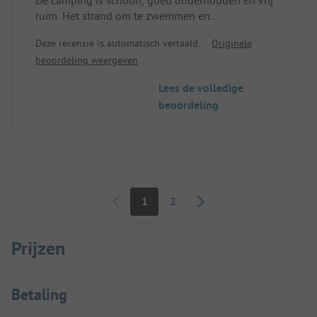
ruim. Het strand om te zwemmen en
vismogelijkheden zijn direct bij de camping. De
Deze recensie is automatisch vertaald.
Originele
sanitaire voorzieningen worden regelmatig
beoordeling weergeven
schoongemaakt en zijn in goede staat. De
nabijheid van alle excursiebestemmingen van
Lees de volledige
Astrid Lindgren maakt de camping zeer interessant
beoordeling
voor gezinnen met kinderen.
Paginering
1
2
Prijzen
Betaalinformatie
Betaling