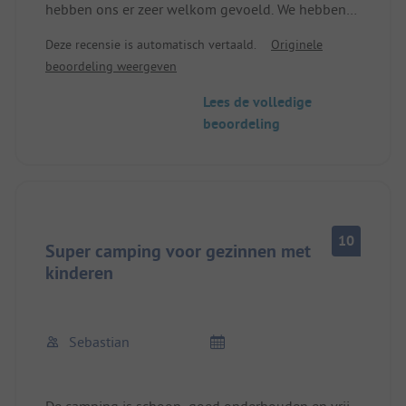
hebben ons er zeer welkom gevoeld. We hebben
niets gemist. Zeer schoon, vriendelijke eigenaren /
Deze recensie is automatisch vertaald.
Originele
medewerkers. Geweldig meer, uitnodigend voor
beoordeling weergeven
niet alleen kinderen om te zwemmen.
Centrumsituatie, toch zeer idyllisch en rustig. We
Lees de volledige
komen zeker terug.
beoordeling
10
Super camping voor gezinnen met
kinderen
Sebastian
De camping is schoon, goed onderhouden en vrij