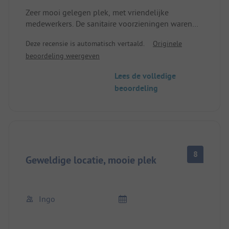
Zeer mooi gelegen plek, met vriendelijke
medewerkers. De sanitaire voorzieningen waren
schoon en in goede staat. Toplocatie voor uitjes
Deze recensie is automatisch vertaald.
Originele
naar de Astrid Lindgren-locaties.
beoordeling weergeven
Lees de volledige
beoordeling
8
Geweldige locatie, mooie plek
Ingo