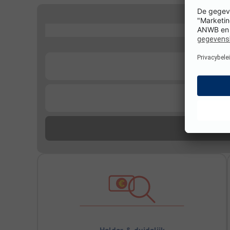
...
...
...