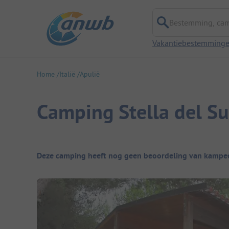
Bestemming, campi
Vakantiebestemming
Home
Italië
Apulië
Camping Stella del S
Camping overzicht
Deze camping heeft nog geen beoordeling van kampee