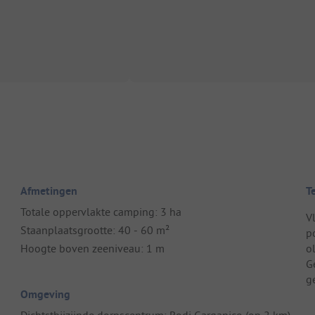
Afmetingen
T
Totale oppervlakte camping: 3 ha
V
Staanplaatsgrootte: 40 - 60 m²
p
Hoogte boven zeeniveau: 1 m
o
G
g
Omgeving
Dichtstbijzijnde dorpscentrum: Rodi Garganico (op 2 km)