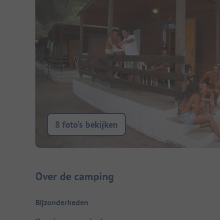
8 foto’s bekijken
Camping introductie
Over de camping
Bijzonderheden