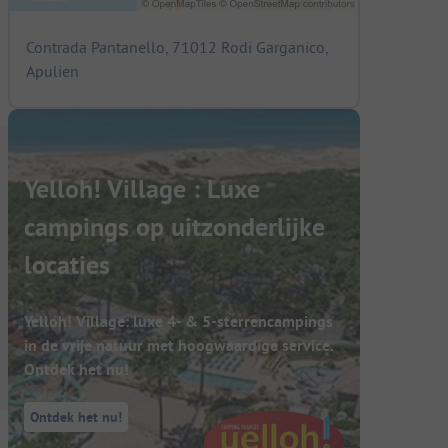
Contrada Pantanello, 71012 Rodi Garganico,
Apulien
Yelloh! Village : Luxe
campings op uitzonderlijke
locaties
Yelloh! Village: luxe 4- & 5-sterrencampings
in de vrije natuur met hoogwaardige service.
Ontdek het nu!
Ontdek het nu!