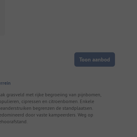
Toon aanbod
errein
lak grasveld met rijke begroeiing van pijnbomen,
opulieren, cipressen en citroenbomen. Enkele
leanderstruiken begrenzen de standplaatsen.
edomineerd door vaste kampeerders. Weg op
ehoorafstand.