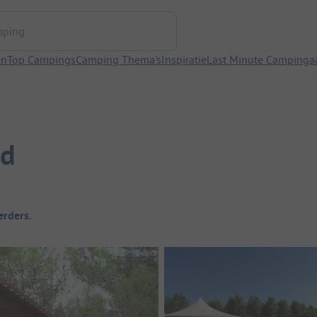
ng
en
Top Campings
Camping Thema's
Inspiratie
Last Minute Campinga
ud
rders.