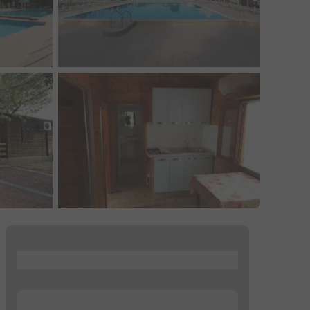
...
...