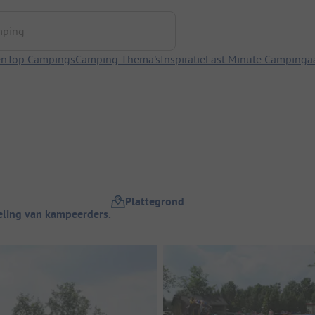
ng
en
Top Campings
Camping Thema's
Inspiratie
Last Minute Campinga
Plattegrond
ling van kampeerders.