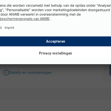
Staanplaats
Comfortplaats
Honden toegestaan
K
Details en voorzieningen