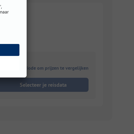
ies je reisperiode om prijzen te vergelijken
Selecteer je reisdata