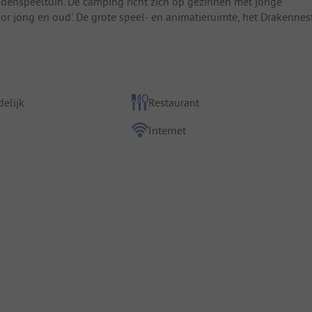
ndenspeeltuin. De camping richt zich op gezinnen met jonge
or jong en oud'. De grote speel- en animatieruimte, het Drakennest
elijk
Restaurant
Internet