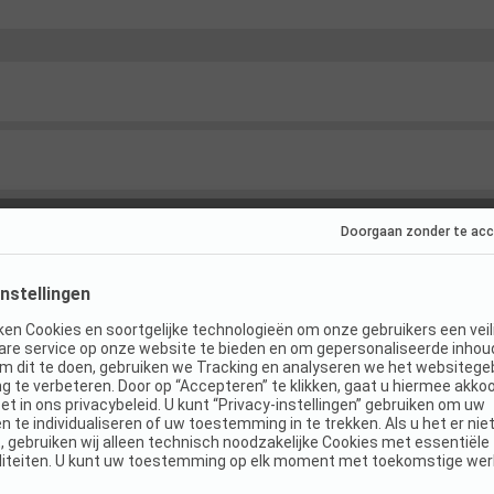
s
(
2
)