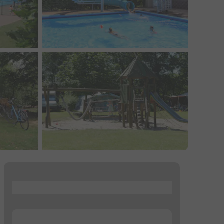
...
...