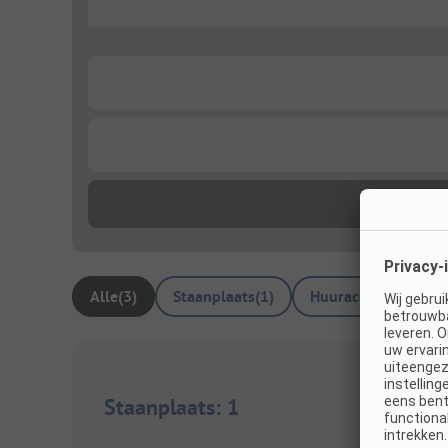
...
...
...
Alle
(
3
)
Staanplaats
(
1
)
Huuraccommodatie
Staanplaats
:
1