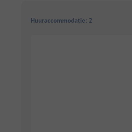
Huuraccommodatie
:
2
1/
10