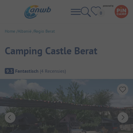
Home
Albanië
Regio Berat
Camping Castle Berat
Camping overzicht
9.3
Fantastisch
(
4
Recensies
)