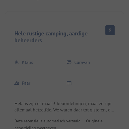
9
Hele rustige camping, aardige
beheerders
Klaus
Caravan
Paar
Helaas zijn er maar 3 beoordelingen, maar ze zijn
allemaal hetzelfde. We waren daar tot gisteren, de
beheerders waren ontzettend aardig, het eten was
Deze recensie is automatisch vertaald.
Originele
erg goed en de locatie was heel rustig.
beoordeling weergeven