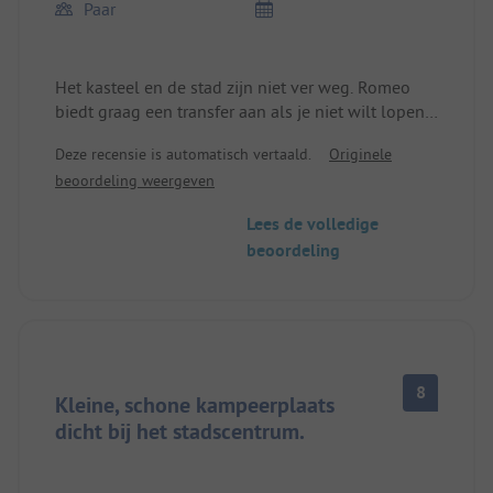
Paar
Het kasteel en de stad zijn niet ver weg. Romeo
biedt graag een transfer aan als je niet wilt lopen.
Voor het ontbijt hebben we Börek en AJKA DHALLE
Deze recensie is automatisch vertaald.
Originele
gekregen. Echt heel vriendelijk!!!
beoordeling weergeven
Lees de volledige
beoordeling
8
Kleine, schone kampeerplaats
dicht bij het stadscentrum.