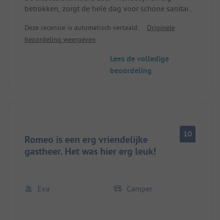
betrokken, zorgt de hele dag voor schone sanitaire
voorzieningen en geeft gemotiveerd en deskundig
Deze recensie is automatisch vertaald.
Originele
tips voor activiteiten. De plek is door opgezette
beoordeling weergeven
zeilen redelijk goed beschaduwd. 's Avonds is er
een redelijk uitgebreid, lekker, meer-gangen
Lees de volledige
lokaal menu van de baas van de plek voor 10
beoordeling
euro. We waren zeer tevreden en komen graag
terug.
10
Romeo is een erg vriendelijke
gastheer. Het was hier erg leuk!
Eva
Camper