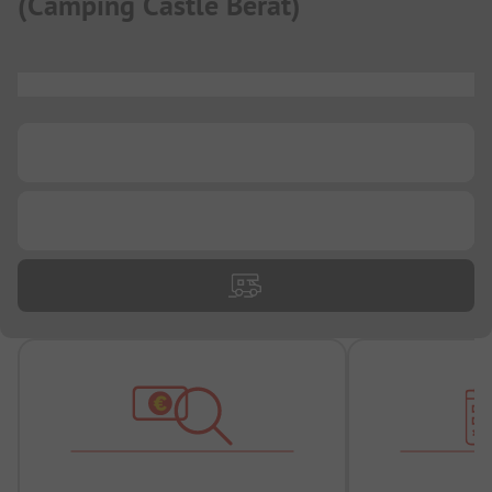
(
Camping Castle Berat
)
...
...
...