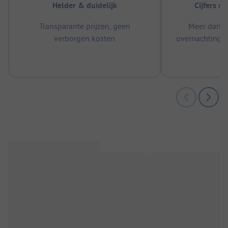
Helder & duidelijk
Cijfers s
Transparante prijzen, geen
Meer dan 5
verborgen kosten
overnachtingen
m