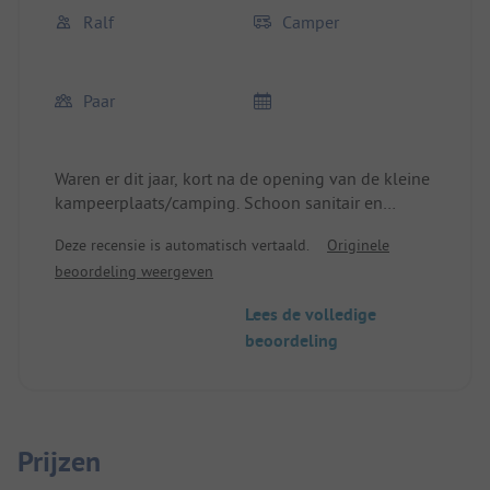
Ralf
Camper
Paar
Waren er dit jaar, kort na de opening van de kleine
kampeerplaats/camping. Schoon sanitair en
ontzettend aardige eigenaren. We werden naar het
Deze recensie is automatisch vertaald.
Originele
kasteel gereden en weer opgehaald in Berat. Prijs
beoordeling weergeven
voor Albanië (2P+Womo) 13,0€ goed. De eigenaar
zette 's avonds een heerlijke en uitgebreide
Lees de volledige
maaltijd op tafel voor 10€ per persoon. De
beoordeling
camping is zeer gunstig gelegen voor het
verkennen van de stad Berat (stad van 1000
ramen).
We zouden hier graag weer verblijven.
Prijzen