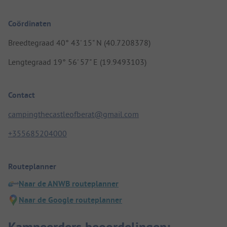
Coördinaten
Breedtegraad 40° 43' 15" N (40.7208378)
Lengtegraad 19° 56' 57" E (19.9493103)
Contact
campingthecastleofberat@gmail.com
+355685204000
Routeplanner
Naar de ANWB routeplanner
Naar de Google routeplanner
Kampeerders beoordelingen: