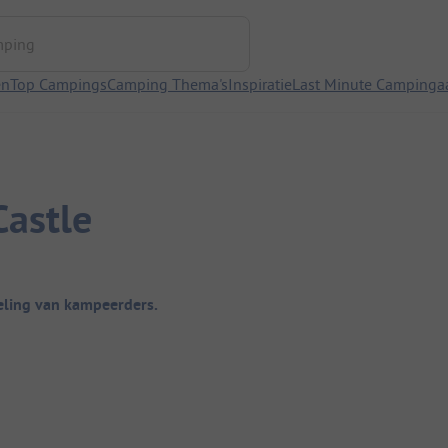
ng
en
Top Campings
Camping Thema's
Inspiratie
Last Minute Campinga
Castle
ling van kampeerders.