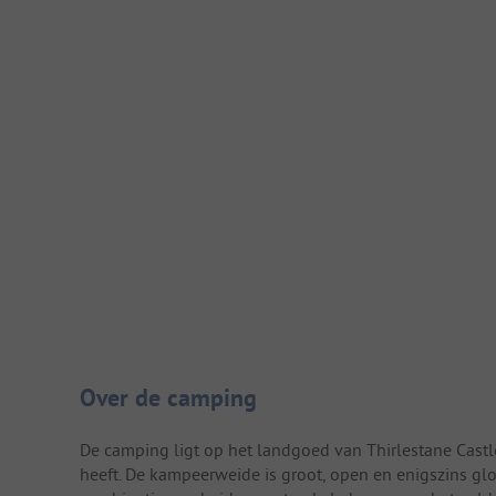
Camping introductie
Over de camping
De camping ligt op het landgoed van Thirlestane Castl
heeft. De kampeerweide is groot, open en enigszins glo