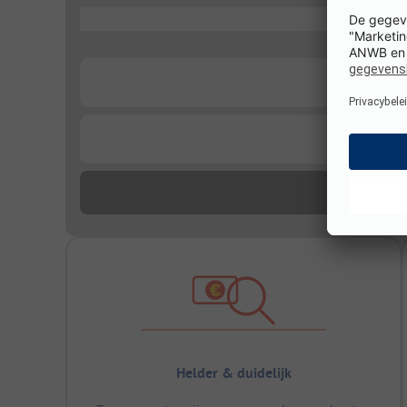
...
...
...
Helder & duidelijk