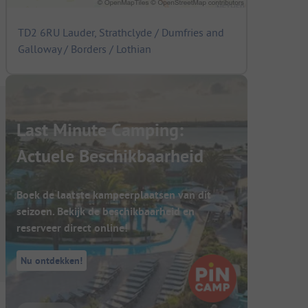
TD2 6RU Lauder, Strathclyde / Dumfries and
Galloway / Borders / Lothian
Last Minute Camping:
Actuele Beschikbaarheid
Boek de laatste kampeerplaatsen van dit
seizoen. Bekijk de beschikbaarheid en
reserveer direct online!
Nu ontdekken!