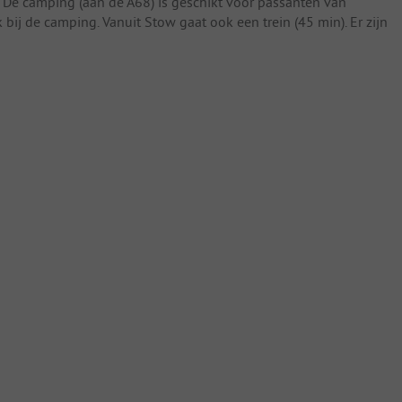
 De camping (aan de A68) is geschikt voor passanten van
ij de camping. Vanuit Stow gaat ook een trein (45 min). Er zijn