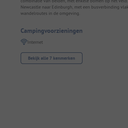
combinatie van beiden, met enkele bomen op het veld.
Newcastle naar Edinburgh, met een busverbinding vlak b
wandelroutes in de omgeving.
Campingvoorzieningen
Internet
Bekijk alle 7 kenmerken