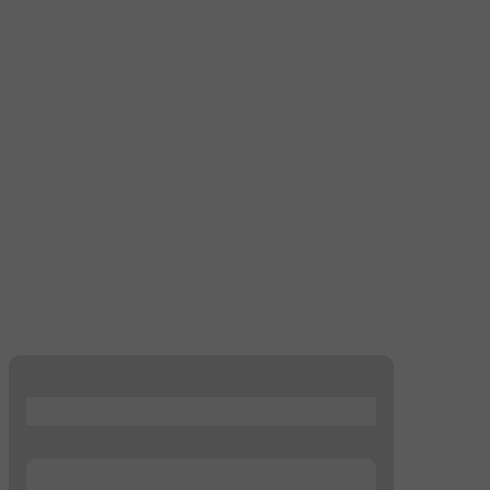
...
...