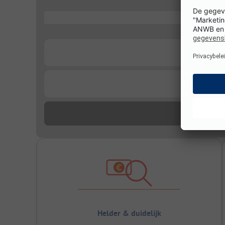
...
...
...
Helder & duidelijk