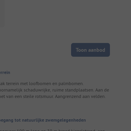
Toon aanbod
errein
lak terrein met loofbomen en palmbomen.
oornamelijk schaduwrijke, ruime standplaatsen. Aan de
oet van een steile rotsmuur. Aangrenzend aan velden.
oegang tot natuurlijke zwemgelegenheden
ngeveer 100 m lang en 30 m breed kiezelstrand, aan