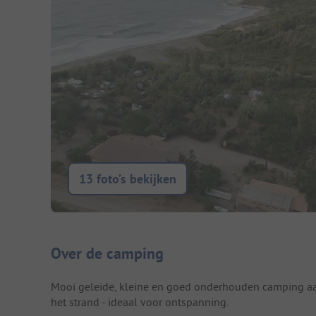
13 foto’s bekijken
Camping introductie
Over de camping
Mooi geleide, kleine en goed onderhouden camping aan
het strand - ideaal voor ontspanning.