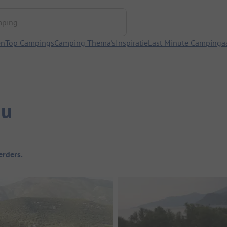
ng
en
Top Campings
Camping Thema's
Inspiratie
Last Minute Campinga
nu
rders.