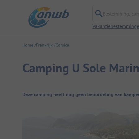
Bestemming, campi
Vakantiebestemming
Home
Frankrijk
Corsica
Camping U Sole Mari
Camping overzicht
Deze camping heeft nog geen beoordeling van kampee