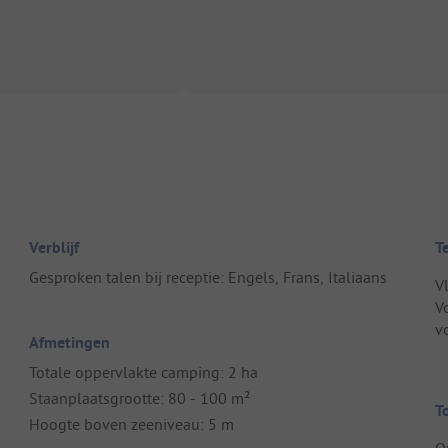
Verblijf
T
Gesproken talen bij receptie: Engels, Frans, Italiaans
V
V
v
Afmetingen
Totale oppervlakte camping: 2 ha
Staanplaatsgrootte: 80 - 100 m²
T
Hoogte boven zeeniveau: 5 m
O