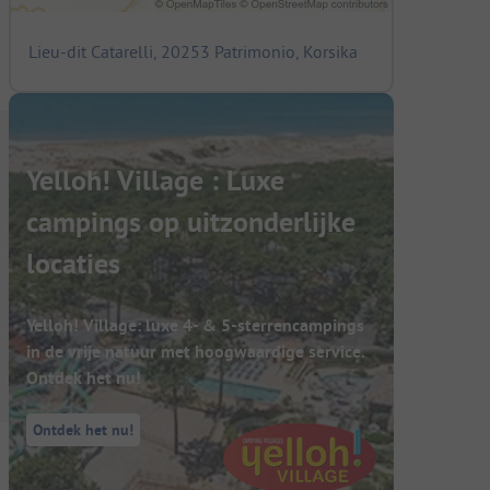
Lieu-dit Catarelli, 20253 Patrimonio, Korsika
Yelloh! Village : Luxe
campings op uitzonderlijke
locaties
Yelloh! Village: luxe 4- & 5-sterrencampings
in de vrije natuur met hoogwaardige service.
Ontdek het nu!
Ontdek het nu!