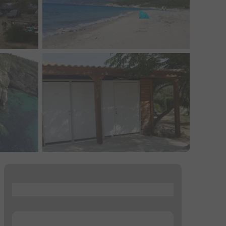
...
...