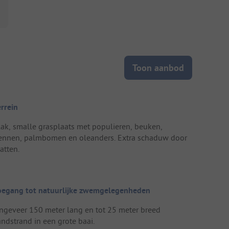
Toon aanbod
errein
lak, smalle grasplaats met populieren, beuken,
ennen, palmbomen en oleanders. Extra schaduw door
atten.
oegang tot natuurlijke zwemgelegenheden
ngeveer 150 meter lang en tot 25 meter breed
andstrand in een grote baai.