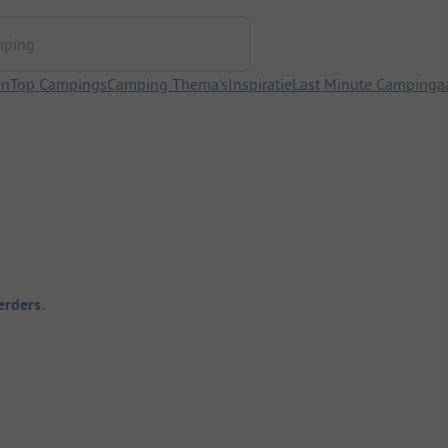
ng
en
Top Campings
Camping Thema's
Inspiratie
Last Minute Campinga
rders.