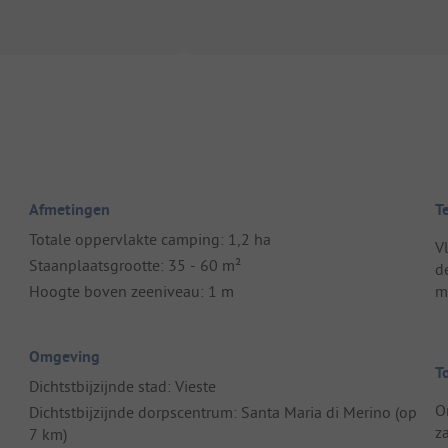
Afmetingen
T
Totale oppervlakte camping: 1,2 ha
V
Staanplaatsgrootte: 35 - 60 m²
d
Hoogte boven zeeniveau: 1 m
m
Omgeving
T
Dichtstbijzijnde stad: Vieste
O
Dichtstbijzijnde dorpscentrum: Santa Maria di Merino (op
z
7 km)