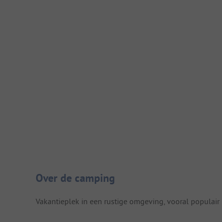
Camping introductie
Over de camping
Vakantieplek in een rustige omgeving, vooral populair bi