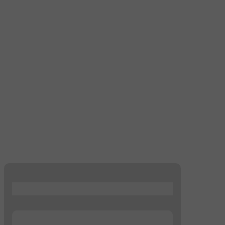
...
...