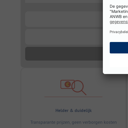
...
...
Helder & duidelijk
Transparante prijzen, geen verborgen kosten