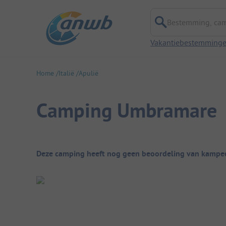
Bestemming, campi
Vakantiebestemming
Home
Italië
Apulië
Camping Umbramare
Camping overzicht
Deze camping heeft nog geen beoordeling van kampee