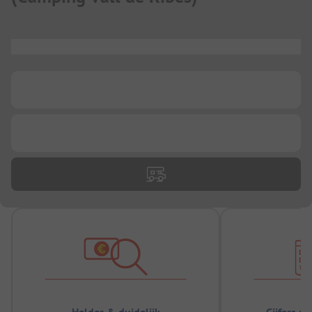
...
...
...