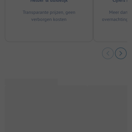
Helder & duidelijk
Cijfers s
Transparante prijzen, geen
Meer dan 5
verborgen kosten
overnachtingen
m