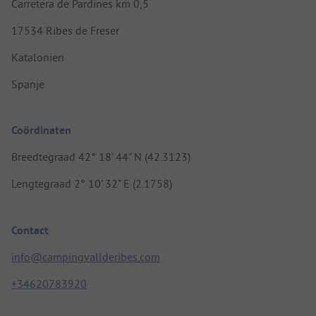
Carretera de Pardines km 0,5
17534 Ribes de Freser
Katalonien
Spanje
Coördinaten
Breedtegraad 42° 18' 44" N (42.3123)
Lengtegraad 2° 10' 32" E (2.1758)
Contact
info@campingvallderibes.com
+34620783920