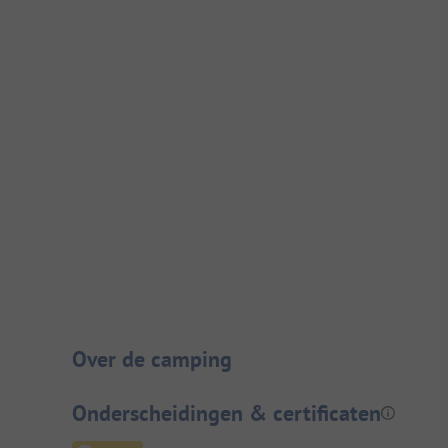
Camping introductie
Over de camping
Onderscheidingen & certificaten