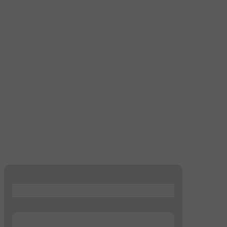
...
...