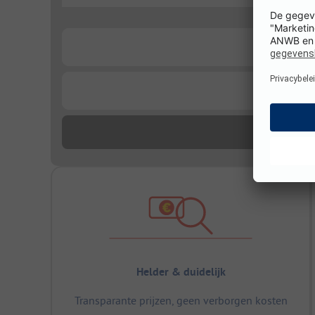
...
...
Helder & duidelijk
Transparante prijzen, geen verborgen kosten