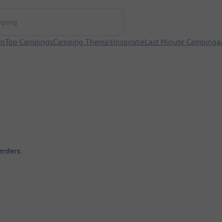
ng
en
Top Campings
Camping Thema's
Inspiratie
Last Minute Campinga
rders.