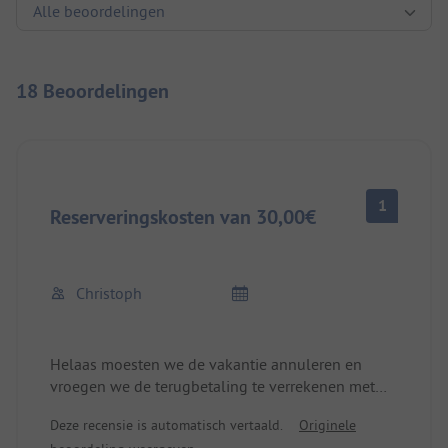
18 Beoordelingen
1
Reserveringskosten van 30,00€
Christoph
Helaas moesten we de vakantie annuleren en
vroegen we de terugbetaling te verrekenen met
een reservering
Deze recensie is automatisch vertaald.
Originele
in het voorjaar van 2026.