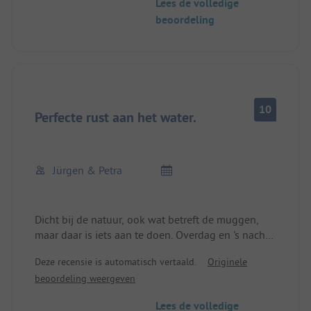
Lees de volledige
vast bedrag, dus betaalt iedereen alleen zijn
beoordeling
verbruik dat niet duur is.
De plek voor campers is geweldig, de
afvalwaterafvoer voor het toilet is voorbeeldig.
Kinderen hebben een voertuigenpark tot ze niet
meer kunnen, gratis.
Het meer om te zwemmen is gewoon geweldig, de
10
strandbar aan het meer is heel goed.
Perfecte rust aan het water.
We zullen keer op keer terugkomen.
Jürgen & Petra
Dicht bij de natuur, ook wat betreft de muggen,
maar daar is iets aan te doen. Overdag en 's nachts
volledige rust. Goede aansluiting op een netwerk
Deze recensie is automatisch vertaald.
Originele
van fietspaden.
beoordeling weergeven
Lees de volledige