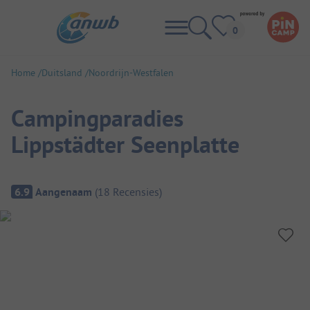
Home
Duitsland
Noordrijn-Westfalen
Campingparadies
Lippstädter Seenplatte
Camping overzicht
6.9
Aangenaam
(
18
Recensies
)