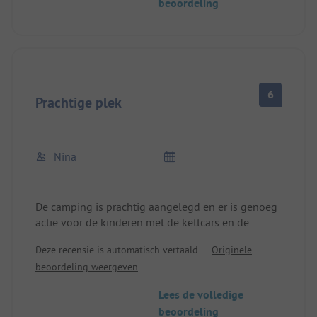
beoordeling
6
Prachtige plek
Nina
De camping is prachtig aangelegd en er is genoeg
actie voor de kinderen met de kettcars en de
speeltuin. Wij waren er met onze hond. Het was
Deze recensie is automatisch vertaald.
Originele
heel hondvriendelijk op de camping, maar op het
beoordeling weergeven
strand van Alberssee mochten ze niet komen. Dat
was jammer als de kinderen wel naar het strand
Lees de volledige
wilden, maar je de hond niet alleen in de caravan
beoordeling
wilde laten. Je moest je activiteiten dus apart