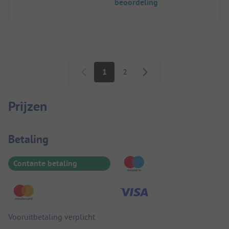
beoordeling
Paginering
1
2
Prijzen
Betaalinformatie
Betaling
Contante betaling
Vooruitbetaling verplicht