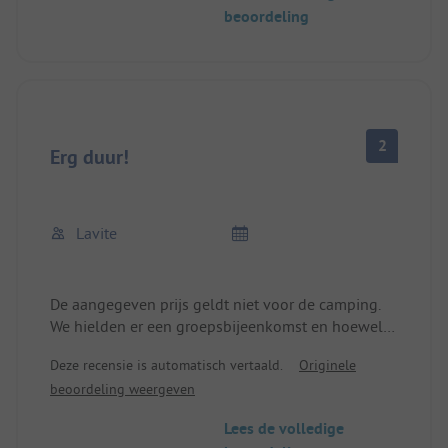
beoordeling
2
Erg duur!
Lavite
De aangegeven prijs geldt niet voor de camping.
We hielden er een groepsbijeenkomst en hoewel
we een staanplaats deelden, moesten we 30 euro
Deze recensie is automatisch vertaald.
Originele
/nacht per voertuig betalen (elk bezet door één
beoordeling weergeven
persoon). Dus 60 euro per plaats /nacht, plus 3,50
euro per hond /nacht, plus douches (gefactureerd
Lees de volledige
per minuut, plus elektriciteit.