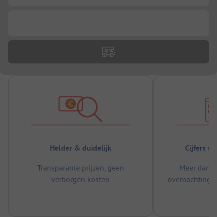
...
Helder & duidelijk
Cijfers s
Transparante prijzen, geen
Meer dan 5
verborgen kosten
overnachtingen
m