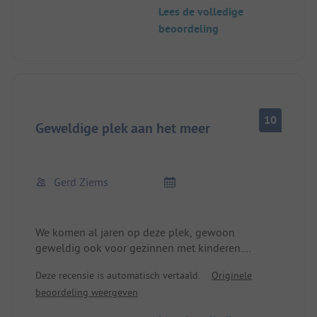
snacks. De zelfgemaakte aardappelsalade is een
Lees de volledige
poëzie. Strandbad met kiosk/afhaal bij de overkant
beoordeling
van de straat. We komen terug.
10
Geweldige plek aan het meer
Gerd Ziems
We komen al jaren op deze plek, gewoon
geweldig ook voor gezinnen met kinderen.
Familie Schäfermeier is gewoon super, er wordt
Deze recensie is automatisch vertaald.
Originele
altijd om je gegeven.
beoordeling weergeven
De beoordeling in het verleden "te duur" is
gewoon fout. De prijzen zijn uiterst redelijk, geen