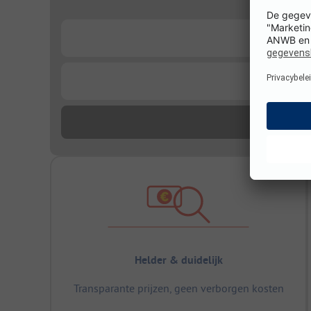
...
...
Helder & duidelijk
Transparante prijzen, geen verborgen kosten