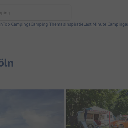
ng
en
Top Campings
Camping Thema's
Inspiratie
Last Minute Campinga
öln