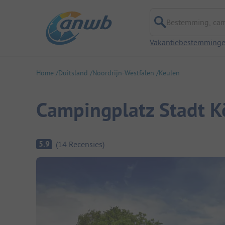
Bestemming, campi
Vakantiebestemming
Home
Duitsland
Noordrijn-Westfalen
Keulen
Campingplatz Stadt K
Camping overzicht
5.9
(
14
Recensies
)