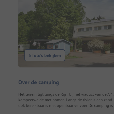
5 foto’s bekijken
Camping introductie
Over de camping
Het terrein ligt langs de Rijn, bij het viaduct van de A
kampeerweide met bomen. Langs de rivier is een zand- e
ook bereikbaar is met openbaar vervoer. De camping is