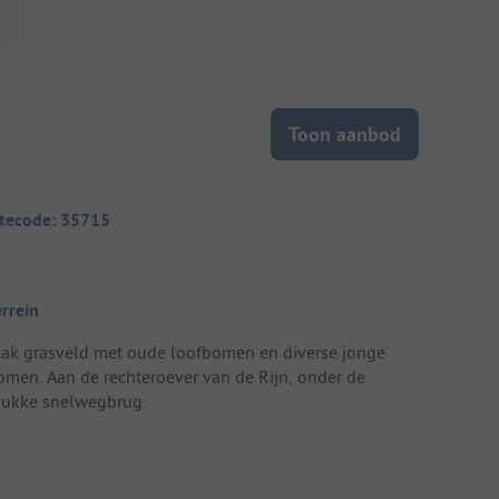
Toon aanbod
itecode: 35715
errein
lak grasveld met oude loofbomen en diverse jonge
omen. Aan de rechteroever van de Rijn, onder de
rukke snelwegbrug.