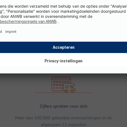
Cijfers spreken voor zich
Meer dan 500.000 geboekte overnachtingen in de
afgelopen 12 maanden