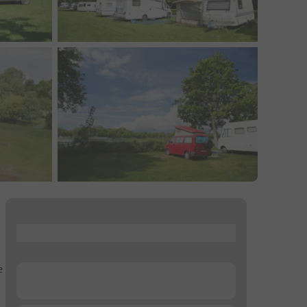
...
e
...