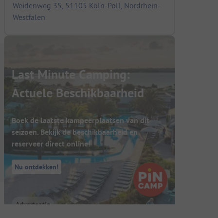
Weidenweg 35, 51105 Köln-Poll, Nordrhein-
Westfalen
Last Minute Camping:
Actuele Beschikbaarheid
Boek de laatste kampeerplaatsen van dit
seizoen. Bekijk de beschikbaarheid en
reserveer direct online!
Nu ontdekken!