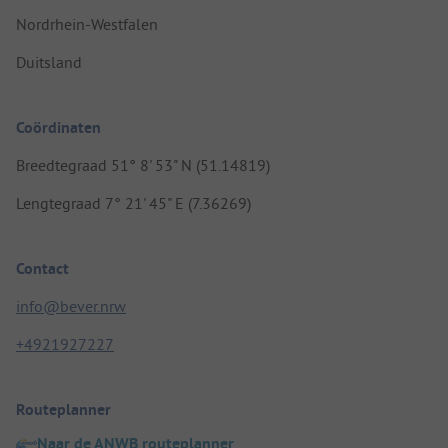
Nordrhein-Westfalen
Duitsland
Coördinaten
Breedtegraad 51° 8' 53" N (51.14819)
Lengtegraad 7° 21' 45" E (7.36269)
Contact
info@bever.nrw
+4921927227
Routeplanner
Naar de ANWB routeplanner