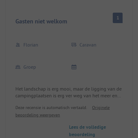
1
Gasten niet welkom
Florian
Caravan
Groep
Het landschap is erg mooi, maar de ligging van de
campingplaatsen is erg ver weg van het meer en
helaas slecht onderhouden.
Deze recensie is automatisch vertaald.
Originele
Zelden zo'n vuile sanitaire voorzieningen gezien,
beoordeling weergeven
en dat terwijl de plaats voor 99% door
seizoenplaatsen wordt gebruikt.
Lees de volledige
Wie bij vertrek een minuut te laat het terrein
beoordeling
verlaat, staat twee uur in de file voor een gesloten