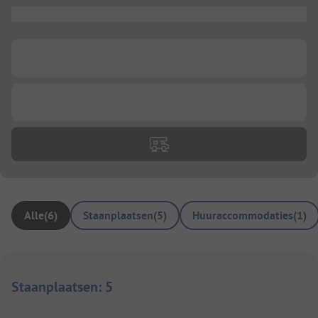
...
...
...
Alle
(
6
)
Staanplaatsen
(
5
)
Huuraccommodaties
(
1
)
Staanplaatsen
:
5