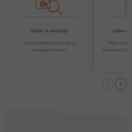
Helder & duidelijk
Cijfers s
Transparante prijzen, geen
Meer dan 5
verborgen kosten
overnachtingen
m