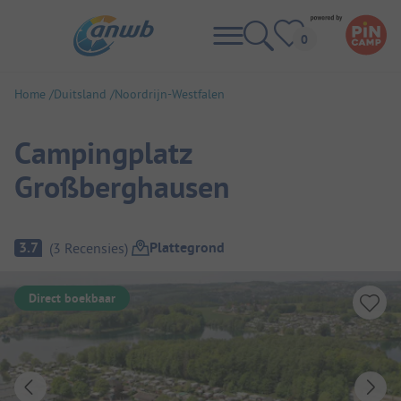
Home
Duitsland
Noordrijn-Westfalen
Campingplatz
Großberghausen
Camping overzicht
Plattegrond
3.7
(
3
Recensies
)
Direct boekbaar