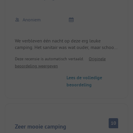
Anoniem
We verbleven één nacht op deze erg leuke
camping. Het sanitair was wat ouder, maar schoon
en netjes.
Deze recensie is automatisch vertaald.
Originele
Er was zelfs een zwembad, maar dat hebben we
beoordeling weergeven
niet getest.
Al met al erg goed voor ons.
Lees de volledige
beoordeling
10
Zeer mooie camping