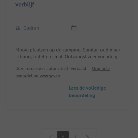
verblijf
Gudrun
Mooie plaatsen op de camping. Sanitair oud maar
schoon, toiletten smal. Ontvangst zeer vriendelijk.
Uitermate geschikt voor doorreis
Deze recensie is automatisch vertaald.
Originele
beoordeling weergeven
Lees de volledige
beoordeling
Paginering
1
2