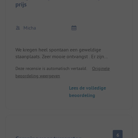
prijs
Micha
We kregen heel spontaan een geweldige
staanplaats. Zeer mooie ontvangst . Er zijn
kookruimtes met aangrenzende lounge
Deze recensie is automatisch vertaald.
Originele
(nieuwbouw) klasse gemaakt . Er is zelfs een
beoordeling weergeven
zwembad voor warme dagen. Paramedic is
verouderd maar oke. Wij komen graag terug.
Lees de volledige
beoordeling
6