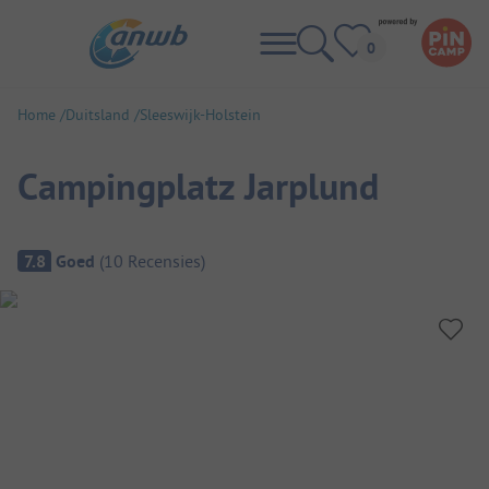
Home
Duitsland
Sleeswijk-Holstein
Campingplatz Jarplund
Camping overzicht
7.8
Goed
(
10
Recensies
)