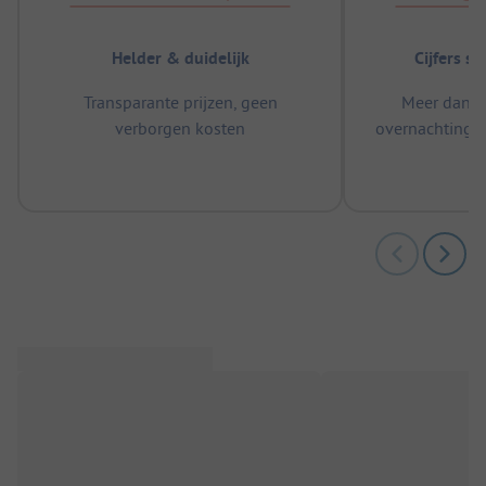
Helder & duidelijk
Cijfers s
Transparante prijzen, geen
Meer dan 5
verborgen kosten
overnachtingen
m