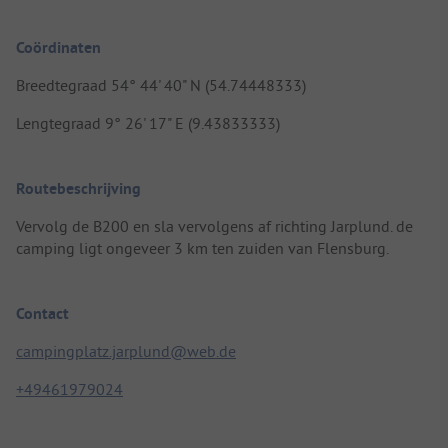
Coördinaten
Breedtegraad 54° 44' 40" N (54.74448333)
Lengtegraad 9° 26' 17" E (9.43833333)
Routebeschrijving
Vervolg de B200 en sla vervolgens af richting Jarplund. de
camping ligt ongeveer 3 km ten zuiden van Flensburg.
Contact
campingplatz.jarplund@web.de
+49461979024