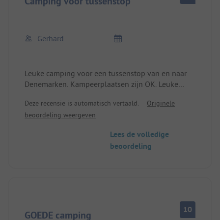
Camping voor tussenstop
Gerhard
Leuke camping voor een tussenstop van en naar
Denemarken. Kampeerplaatsen zijn OK. Leuke
speeltuin voor kinderen. Zeer aardige eigenaren.
Deze recensie is automatisch vertaald.
Originele
Het sanitair is schoon, maar dringend aan
beoordeling weergeven
vernieuwing toe. Dit is tegenwoordig niet meer
standaard.
Lees de volledige
beoordeling
10
GOEDE camping