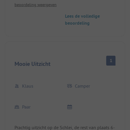
beoordeling weergeven
vandaag de dag niet meer te accepteren.
Bovendien was er 's avonds helemaal geen
Lees de volledige
verlichting op de plek, wat ook een schande was!!
beoordeling
De prijs/kwaliteitverhouding is absoluut niet
gerechtvaardigd!!
1
Mooie Uitzicht
Klaus
Camper
Paar
Prachtig uitzicht op de Schlei, de rest van plaats 6-