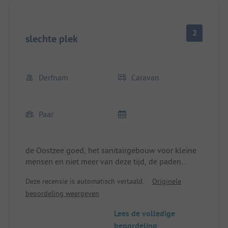
2
slechte plek
Derfnam
Caravan
Paar
de Oostzee goed, het sanitairgebouw voor kleine
mensen en niet meer van deze tijd, de paden
gaten aan gaten en te snel rijden, bij regen staat
Deze recensie is automatisch vertaald.
Originele
de voortent onder water en geen plaatswachter,
beoordeling weergeven
DA IN DE VAKANTIE
Lees de volledige
beoordeling