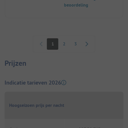
beoordeling
Paginering
1
2
3
Prijzen
Indicatie tarieven 2026
Hoogseizoen prijs per nacht