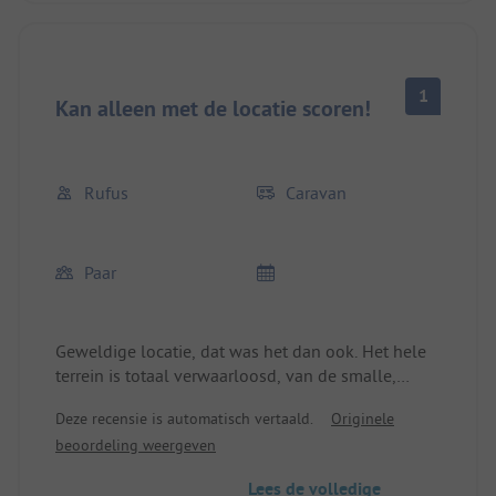
Je zou al iets van het terrein kunnen maken...
1
Kan alleen met de locatie scoren!
Rufus
Caravan
Paar
Geweldige locatie, dat was het dan ook. Het hele
terrein is totaal verwaarloosd, van de smalle,
modderige wegen vol met kuilen, vervallen
Deze recensie is automatisch vertaald.
Originele
wastenten tot een afwasplaats met alleen koud
beoordeling weergeven
water. De foto's op de website verdoezelen het
geweldig.
Lees de volledige