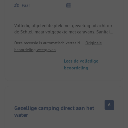
Paar
Volledig afgeleefde plek met geweldig uitzicht op
de Schlei, maar volgepakte met caravans. Sanitair
uit de jaren '70, parkeermachines in plaats van
Deze recensie is automatisch vertaald.
Originele
zitgelegenheid op het tentveld. Geen elektriciteit,
beoordeling weergeven
geen water op het veld. Daarentegen paradijselijk
rustig - ondanks het hoogseizoen geen andere
Lees de volledige
tent in zicht.
beoordeling
6
Gezellige camping direct aan het
water