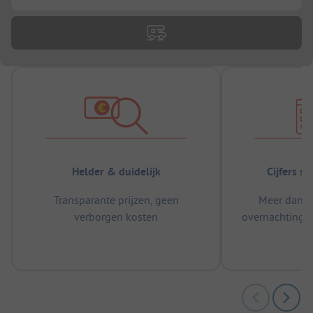
Helder & duidelijk
Cijfers s
Transparante prijzen, geen
Meer dan 5
verborgen kosten
overnachtingen
m