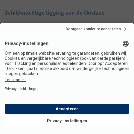
Schilderachtige ligging aan de Oostzee
In het uiterste noorden van Duitsland aan de monding van
de Schleim ligt camping Olpenitz op ongeveer 750 meter
van het centrum van het gelijknamige dorp. 75
standplaatsen wachten op de gasten op een natuurlijk
terrein. Op het 200 meter lange kiezel- en zandstrand
kunnen vakantiegangers zich naar hartelust uitleven.
Watersporters kunnen hun boot direct aanleggen op de
eigen standplaats van camping Olpenitz. Een huurboot is
ook beschikbaar voor excursies op het water. Gezinnen
vinden op het terrein een kleine speeltuin, die vooral voor
de kleintjes veel afwisseling biedt. De fantastische, 775 km
lange Oostzeekustfietsroute loopt direct door Olpenitz.
Goed onderhouden camping in een prachtig
Bekijk deals
natuurlandschap