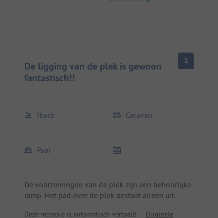
1
De ligging van de plek is gewoon
fantastisch!!
Ibarb
Caravan
Paar
De voorzieningen van de plek zijn een behoorlijke
ramp. Het pad over de plek bestaat alleen uit
kuilen. De sanitaire voorzieningen zijn een
Deze recensie is automatisch vertaald.
Originele
schande. Eenvoud is één ding, maar onreinheid is