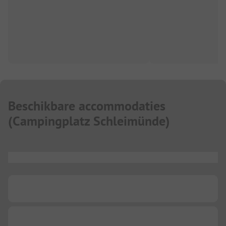
Beschikbare accommodaties
(
Campingplatz Schleimünde
)
...
...
...