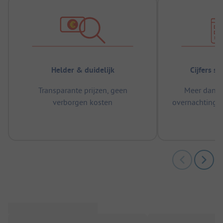
Helder & duidelijk
Cijfers s
Transparante prijzen, geen
Meer dan 5
verborgen kosten
overnachtingen
m