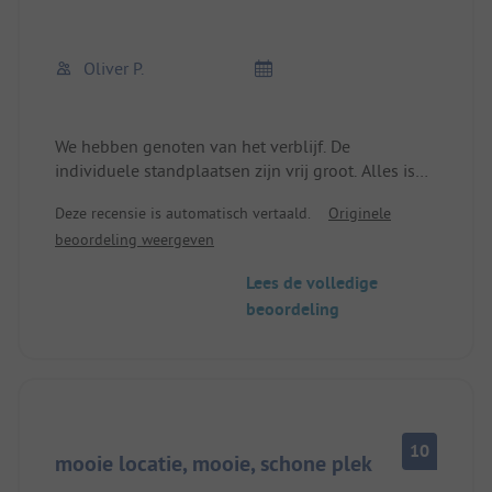
Oliver P.
We hebben genoten van het verblijf. De
individuele standplaatsen zijn vrij groot. Alles is
aanwezig op het gebied van aan- en afvoer. s
Deze recensie is automatisch vertaald.
Originele
Ochtends hebben we gebruik gemaakt van de
beoordeling weergeven
broodjesservice. De kinderen konden gaan SUP-en
op de Lahn.
Lees de volledige
beoordeling
10
mooie locatie, mooie, schone plek