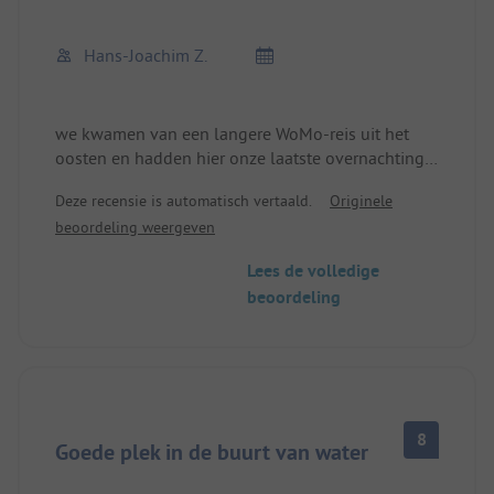
Hans-Joachim Z.
we kwamen van een langere WoMo-reis uit het
oosten en hadden hier onze laatste overnachting
voor de terugreis. Bleven 2 dagen.
Deze recensie is automatisch vertaald.
Originele
Eerst de verrassend lage prijs in vergelijking met
beoordeling weergeven
soortgelijke campings die we in het oosten
hadden ervaren. TOP
Lees de volledige
beoordeling
Receptie zeer vriendelijk en voorkomend, camping
overzichtelijk, de staanplaats was groot en de
sanitaire voorzieningen schoon. In de receptie is
een minimarkt geïntegreerd met menselijke
prijzen. Het restaurant biedt een kleine menukaart
(voornamelijk schnitzels), het eten daar is
8
"heerlijke" - we komen terug!!!!! TOP
Goede plek in de buurt van water