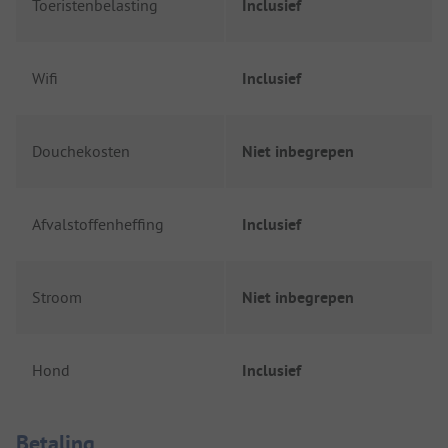
Toeristenbelasting
Inclusief
Wifi
Inclusief
Douchekosten
Niet inbegrepen
Afvalstoffenheffing
Inclusief
Stroom
Niet inbegrepen
Hond
Inclusief
Betaalinformatie
Betaling