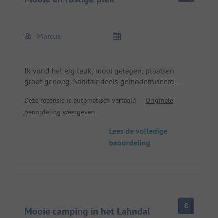
kiosk nodig. De broodjesservice is goed en op tijd.
De wifi werkt prima.
We hadden geen gelegenheid om het eten in hun
Marcus
restaurant te proberen.
We raden de camping aan en zullen zeker
terugkomen.
Ik vond het erg leuk, mooi gelegen, plaatsen
groot genoeg. Sanitair deels gemoderniseerd,
Dank je.
alles altijd schoon. Veel ruimte voor kinderen om
Deze recensie is automatisch vertaald.
Originele
te spelen in het centrum.
beoordeling weergeven
Lees de volledige
beoordeling
8
Mooie camping in het Lahndal