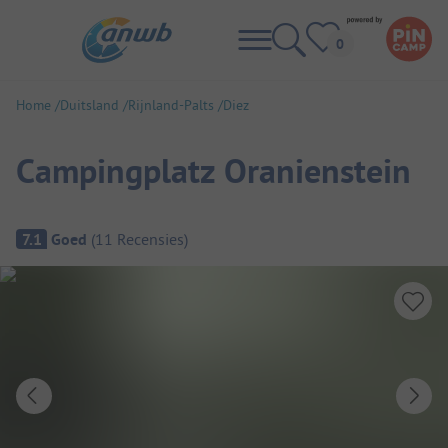
Home
Duitsland
Rijnland-Palts
Diez
Campingplatz Oranienstein
Camping overzicht
7.1
Goed
(
11
Recensies
)