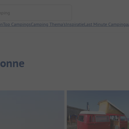
ng
en
Top Campings
Camping Thema's
Inspiratie
Last Minute Campinga
sonne