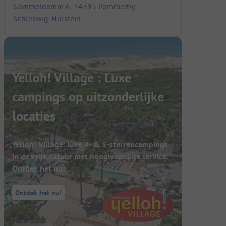
Gammeldamm 6, 24395 Pommerby,
Schleswig-Holstein
Yelloh! Village : Luxe
campings op uitzonderlijke
locaties
Yelloh! Village: luxe 4- & 5-sterrencampings
in de vrije natuur met hoogwaardige service.
Ontdek het nu!
Ontdek het nu!