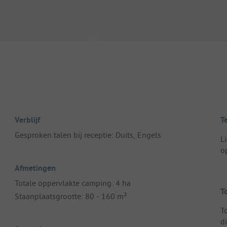
Verblijf
T
Gesproken talen bij receptie: Duits, Engels
L
o
Afmetingen
Totale oppervlakte camping: 4 ha
T
Staanplaatsgrootte: 80 - 160 m²
T
di