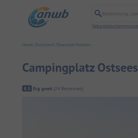
Bestemming, campi
Vakantiebestemming
Home
Duitsland
Sleeswijk-Holstein
Campingplatz Ostsee
Camping overzicht
8.5
Erg goed
(
24
Recensies
)