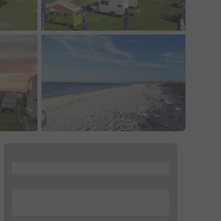
...
...