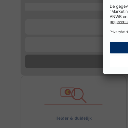
...
...
...
Helder & duidelijk