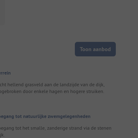
Toon aanbod
errein
icht hellend grasveld aan de landzijde van de dijk,
pgebroken door enkele hagen en hogere struiken.
oegang tot natuurlijke zwemgelegenheden
oegang tot het smalle, zanderige strand via de stenen
jk.