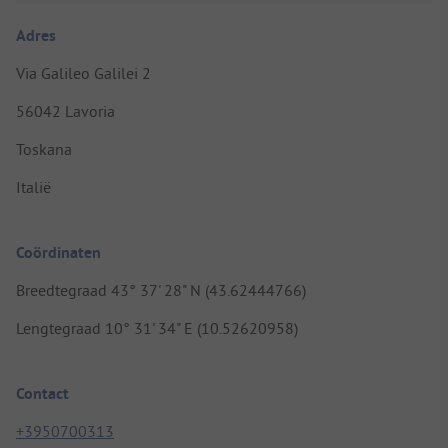
Adres
Via Galileo Galilei 2
56042 Lavoria
Toskana
Italië
Coördinaten
Breedtegraad 43° 37' 28" N (43.62444766)
Lengtegraad 10° 31' 34" E (10.52620958)
Contact
+3950700313