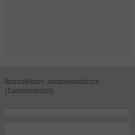
Beschikbare accommodaties
(
Caravanbacci
)
...
...