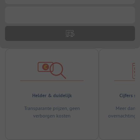
...
Helder & duidelijk
Cijfers s
Transparante prijzen, geen
Meer dan 5
verborgen kosten
overnachtingen
m