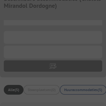
Mirandol Dordogne
)
...
...
...
Alle
(
5
)
Staanplaatsen
(
0
)
Huuraccommodaties
(
5
)