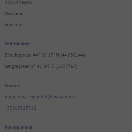
46110 Vayrac
Occitanie
Frankrijk
Coördinaten
Breedtegraad 44° 56' 17" N (44.938144)
Lengtegraad 1° 41' 44" E (1.695767)
Contact
bungalows-mirandol@wanadoo.fr
+33565325712
Routeplanner