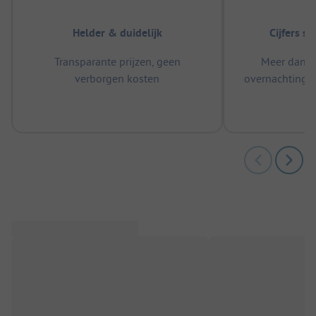
Helder & duidelijk
Cijfers s
Transparante prijzen, geen
Meer dan 5
verborgen kosten
overnachtingen
m