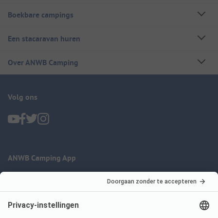
Boekbare campings
Een stacaravan huren
Over ANWB Camping
Volg ons
ANWB Camping App
nu gratis gebruiken