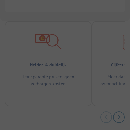
Helder & duidelijk
Cijfers s
Transparante prijzen, geen
Meer dan 5
verborgen kosten
overnachtingen
m