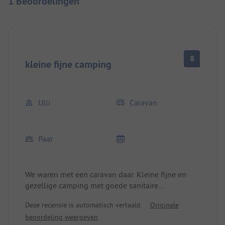
1 Beoordelingen
8
kleine fijne camping
Ulli
Caravan
Paar
We waren met een caravan daar. Kleine fijne en
gezellige camping met goede sanitaire
voorzieningen. Met de fiets is het korte afstand
Deze recensie is automatisch vertaald.
Originele
naar de zee. We moesten eerder weg, dat was geen
beoordeling weergeven
probleem. Verder is al het andere gezegd.