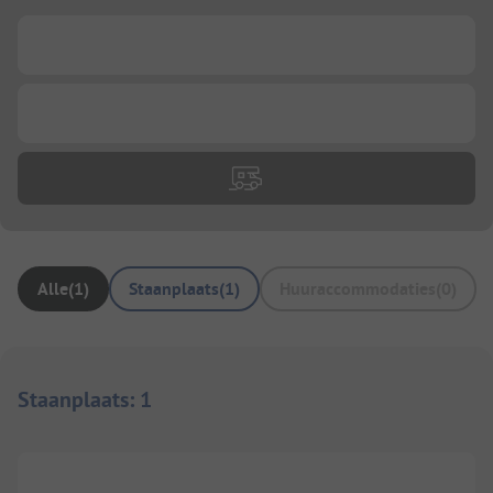
...
...
Alle
(
1
)
Staanplaats
(
1
)
Huuraccommodaties
(
0
)
Staanplaats
:
1
1/
5