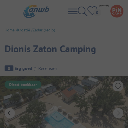
Home
Kroatië
Zadar (regio)
Dionis Zaton Camping
Camping overzicht
8
Erg goed
(
1
Recensie
)
Direct boekbaar