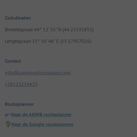
Coördinaten
Breedtegraad 44° 12' 55" N (44.21531852)
Lengtegraad 15° 10' 46" E (15.17957026)
Contact
info@campingdioniszaton.com
+38523234425
Routeplanner
Naar de ANWB routeplanner
Naar de Google routeplanner