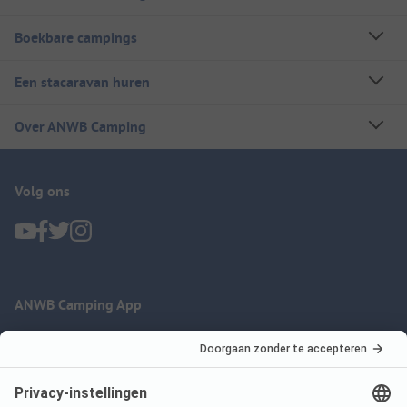
Boekbare campings
Een stacaravan huren
Over ANWB Camping
Volg ons
ANWB Camping App
nu gratis gebruiken