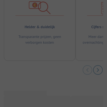
Helder & duidelijk
Cijfers s
Transparante prijzen, geen
Meer dan 5
verborgen kosten
overnachtingen
m