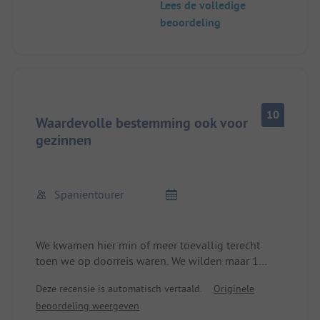
Lees de volledige
beoordeling
10
Waardevolle bestemming ook voor
gezinnen
Spanientourer
We kwamen hier min of meer toevallig terecht
toen we op doorreis waren. We wilden maar 1
nacht blijven, maar bleven uiteindelijk 4 nachten.
Deze recensie is automatisch vertaald.
Originele
De biefstuk in de bistro was een droom! Portie en
beoordeling weergeven
smaak een sensatie! Kinderen kunnen zich hier