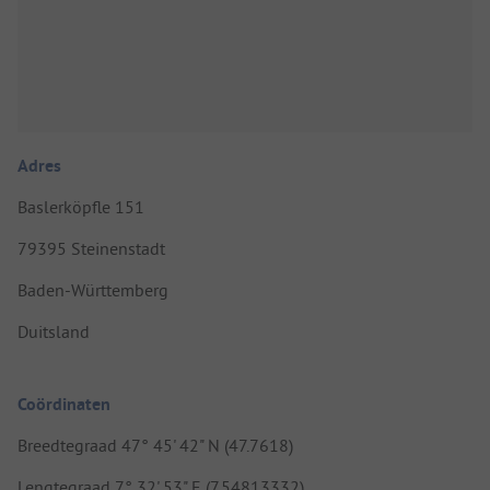
Adres
Baslerköpfle 151
79395 Steinenstadt
Baden-Württemberg
Duitsland
Coördinaten
Breedtegraad 47° 45' 42" N (47.7618)
Lengtegraad 7° 32' 53" E (7.54813332)