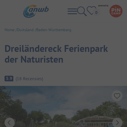
Home
Duitsland
Baden-Württemberg
Dreiländereck Ferienpark
der Naturisten
Camping overzicht
5.9
(
18
Recensies
)