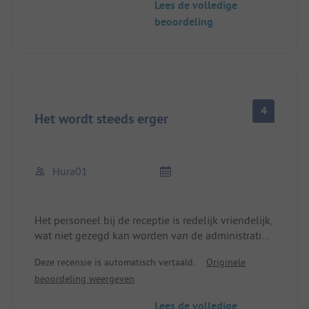
Lees de volledige
het is fijn als er iets voor kinderen is.
beoordeling
Ook de automaat voor de toiletten vind ik
overbodig, maar wel draaglijk.
De speeltuin moet gerenoveerd worden. Maar we
komen zeker nog een keer
4
Het wordt steeds erger
Hura01
Het personeel bij de receptie is redelijk vriendelijk,
wat niet gezegd kan worden van de administratie.
De camping wordt al jaren steeds slechter, maar
Deze recensie is automatisch vertaald.
Originele
het is duur.
beoordeling weergeven
Het grasveld bij onze camping was ongeveer 20
cm hoog (ondanks reservering).
Lees de volledige