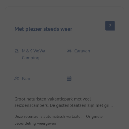
7
Met plezier steeds weer
M&K WoWa
Caravan
Camping
Paar
Groot naturisten vakantiepark met veel
seizoenscampers. De gastenplaatsen zijn met grind
uitgerust en goed van formaat.
Deze recensie is automatisch vertaald.
Originele
Parkeerplaatsen voor gasten zijn helaas veel te
beoordeling weergeven
weinig aanwezig.