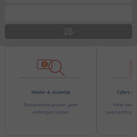
...
Helder & duidelijk
Cijfers s
Transparante prijzen, geen
Meer dan 5
verborgen kosten
overnachtingen
m