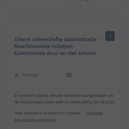
ontvangst is, ben je genoodzaakt om een veel te
dure WLAN/Wifi-aanbieding te betalen. Helaas is
dit aanbod absoluut nutteloos, zelfs geen wang
en pure afzetterij. Het personeel is constant
overbelast en geïrriteerd en daardoor erg
onvriendelijk tegen gasten. Het enige positieve dat
2
ik kan schrijven is dat kinderen veel
Uiterst onbeschofte administratie -
mogelijkheden hebben om te spelen en kinderen
Beschimmelde toiletten -
van dezelfde leeftijd om mee te spelen, en voor
Gastronomie duur en niet schoon
kinderen is het een klein paradijs. Daarom geef ik
het 3 sterren.
Himmler
Er worden steeds minder diensten aangeboden en
de huurprijzen staan niet in verhouding tot de prijs
Deze recensie is automatisch vertaald.
Originele
beoordeling weergeven