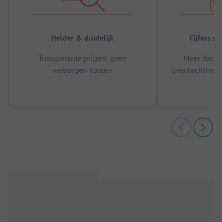
Helder & duidelijk
Cijfers s
Transparante prijzen, geen
Meer dan 5
verborgen kosten
overnachtingen
m