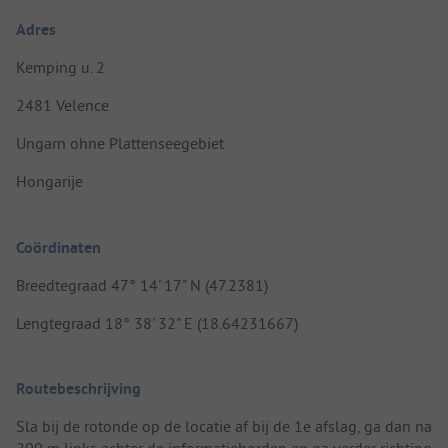
Adres
Kemping u. 2
2481 Velence
Ungarn ohne Plattenseegebiet
Hongarije
Coördinaten
Breedtegraad 47° 14' 17" N (47.2381)
Lengtegraad 18° 38' 32" E (18.64231667)
Routebeschrijving
Sla bij de rotonde op de locatie af bij de 1e afslag, ga dan na
200 m links achter de informatieborden en ga verder richting