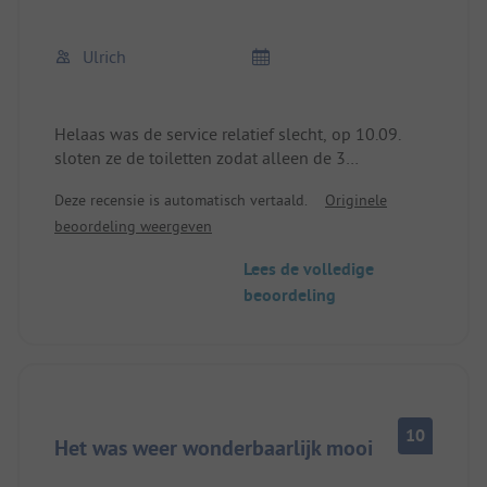
geld te vragen voor weinig service (zie douches).
Ulrich
Helaas was de service relatief slecht, op 10.09.
sloten ze de toiletten zodat alleen de 3
familiebadkamers (3 toiletten en douches voor de
Deze recensie is automatisch vertaald.
Originele
kampeerders en hostelgasten) beschikbaar waren.
beoordeling weergeven
De camping is nog open tot 25 september.
Op de dag van vertrek hadden we gratis douches
Lees de volledige
voor maar liefst 2,5 minuut, maar niet genoeg om
beoordeling
ons op te frissen en af te spoelen.
Ik zou de plek dus niet aanraden, ondanks de
mooie stand.
10
Het was weer wonderbaarlijk mooi