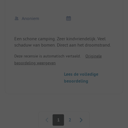
liggen op ongeveer 10 km afstand (stad Nexø).
We zullen deze plek aanbevelen en, net als in
Anoniem
voorgaande jaren, weer komen.
Een schone camping. Zeer kindvriendelijk. Veel
schaduw van bomen. Direct aan het droomstrand.
Deze recensie is automatisch vertaald.
Originele
beoordeling weergeven
Lees de volledige
beoordeling
Paginering
1
2