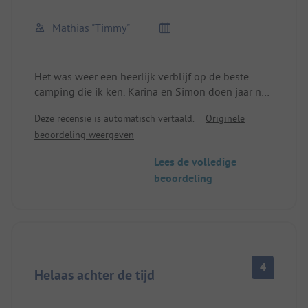
Mathias "Timmy"
Het was weer een heerlijk verblijf op de beste
camping die ik ken. Karina en Simon doen jaar na
jaar zoveel moeite en de rest wordt gedaan door
Deze recensie is automatisch vertaald.
Originele
de camperfamilie die je altijd ontmoet. Ik kom
beoordeling weergeven
terug in juli 2023!!!
Lees de volledige
beoordeling
4
Helaas achter de tijd