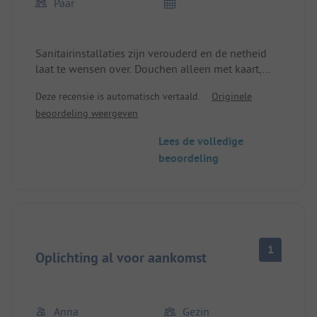
Paar
Sanitairinstallaties zijn verouderd en de netheid
laat te wensen over. Douchen alleen met kaart,
standplaatsen zonder water en
Deze recensie is automatisch vertaald.
Originele
afwateringsaansluiting. Mooi strand, goed
beoordeling weergeven
geschikt voor honden.
Lees de volledige
beoordeling
1
Oplichting al voor aankomst
Anna
Gezin