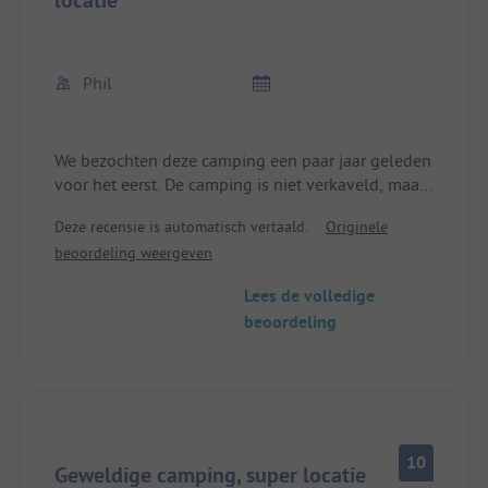
Phil
We bezochten deze camping een paar jaar geleden
voor het eerst. De camping is niet verkaveld, maar
je hebt altijd genoeg ruimte en afstand tot de
Deze recensie is automatisch vertaald.
Originele
volgende kampeerder. De camping wordt goed
beoordeling weergeven
schoongehouden en de beheerders zijn erg
behulpzaam, vriendelijk en behulpzaam.
Lees de volledige
beoordeling
Het sanitair wordt regelmatig schoongemaakt en
is in voldoende mate aanwezig.
In drie minuten loop je het duin op en zie je het
lange zandstrand met helder, ondiep water.
10
Alle levensmiddelenwinkels (LIDL, fakta, enz.)
Geweldige camping, super locatie