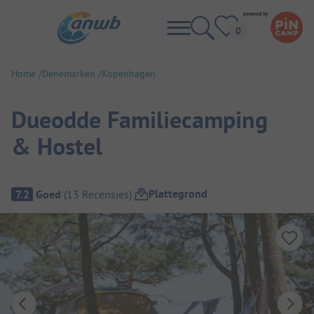
Home
Denemarken
Kopenhagen
Dueodde Familiecamping
& Hostel
Camping overzicht
Plattegrond
7.2
Goed
(
13
Recensies
)