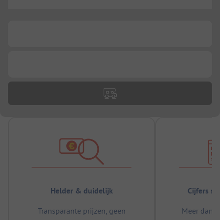
...
...
...
Helder & duidelijk
Cijfers s
Transparante prijzen, geen
Meer dan 5