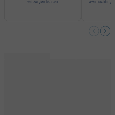
verborgen kosten
overnachtingen
m