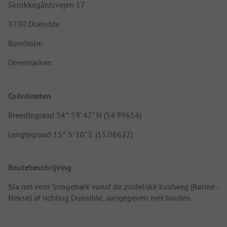
Skrokkegårdsvejen 17
3730 Dueodde
Bornholm
Denemarken
Coördinaten
Breedtegraad 54° 59' 47" N (54.99654)
Lengtegraad 15° 5' 10" E (15.08622)
Routebeschrijving
Sla net voor Snogebæk vanaf de zuidelijke kustweg (Rønne -
Neksø) af richting Dueodde, aangegeven met borden.