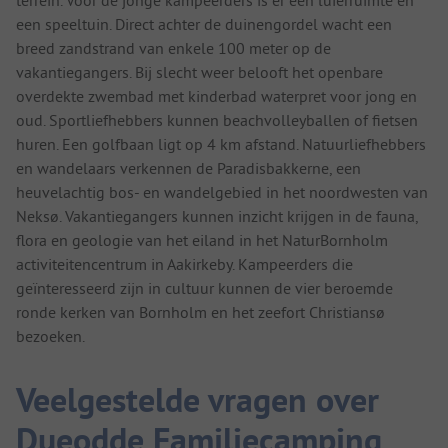
terrein. Voor de jonge kampeerders is er een luierruimte en
een speeltuin. Direct achter de duinengordel wacht een
breed zandstrand van enkele 100 meter op de
vakantiegangers. Bij slecht weer belooft het openbare
overdekte zwembad met kinderbad waterpret voor jong en
oud. Sportliefhebbers kunnen beachvolleyballen of fietsen
huren. Een golfbaan ligt op 4 km afstand. Natuurliefhebbers
en wandelaars verkennen de Paradisbakkerne, een
heuvelachtig bos- en wandelgebied in het noordwesten van
Neksø. Vakantiegangers kunnen inzicht krijgen in de fauna,
flora en geologie van het eiland in het NaturBornholm
activiteitencentrum in Aakirkeby. Kampeerders die
geïnteresseerd zijn in cultuur kunnen de vier beroemde
ronde kerken van Bornholm en het zeefort Christiansø
bezoeken.
Veelgestelde vragen over
Dueodde Familiecamping