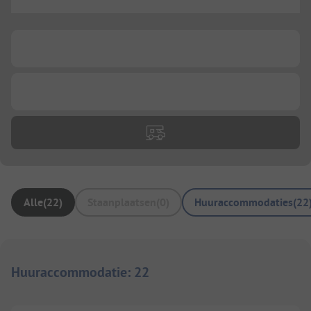
...
...
...
Alle
(
22
)
Staanplaatsen
(
0
)
Huuraccommodaties
(
22
Huuraccommodatie
:
22
1/
18