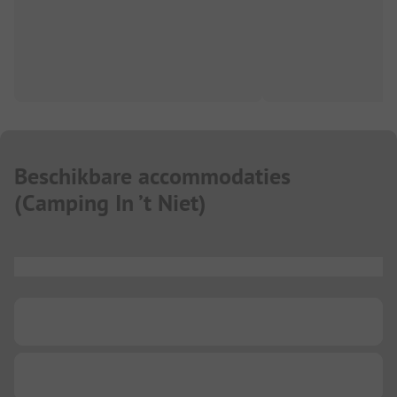
Beschikbare accommodaties
(
Camping In ’t Niet
)
...
...
...