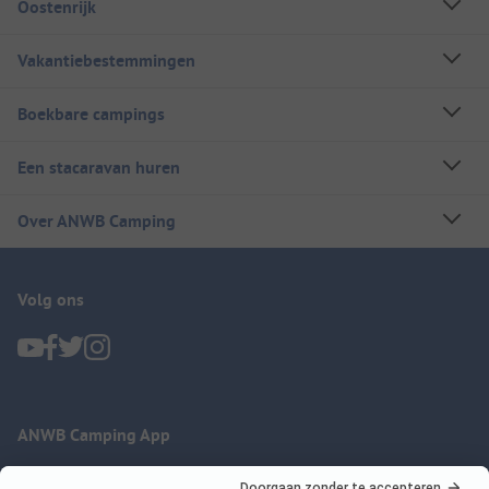
Oostenrijk
Vakantiebestemmingen
Boekbare campings
Een stacaravan huren
Over ANWB Camping
Volg ons
ANWB Camping App
nu gratis gebruiken