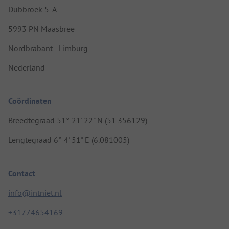
Dubbroek 5-A
5993 PN Maasbree
Nordbrabant - Limburg
Nederland
Coördinaten
Breedtegraad 51° 21' 22" N (51.356129)
Lengtegraad 6° 4' 51" E (6.081005)
Contact
info@intniet.nl
+31774654169