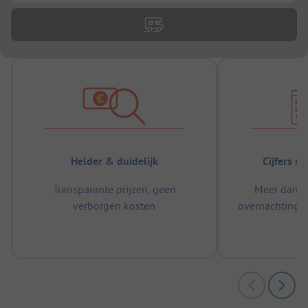
Helder & duidelijk
Cijfers s
Transparante prijzen, geen
Meer dan 5
verborgen kosten
overnachtingen
m