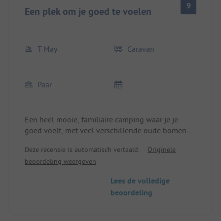
9
Een plek om je goed te voelen
T May
Caravan
Paar
Een heel mooie, familiaire camping waar je je
goed voelt, met veel verschillende oude bomen
en een klein bad-meer. De service is altijd
Deze recensie is automatisch vertaald.
Originele
vriendelijk en behulpzaam. De sanitaire
beoordeling weergeven
voorzieningen zijn altijd schoon en alles wat je
nodig hebt is aanwezig. Een leuk klein restaurant
Lees de volledige
met een gezellige terras. Wij komen terug.
beoordeling