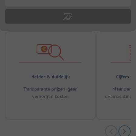
Helder & duidelijk
Cijfers s
Transparante prijzen, geen
Meer dan 5
verborgen kosten
overnachtingen
m