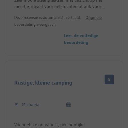
meertje, ideaal voor fietstochten of ook voor
fietswandelaars,
Deze recensie is automatisch vertaald.
Originele
Direct achter de Elbe dijk gelegen
beoordeling weergeven
Aardige eigenaren, nieuw sanitairgebouw. goede
W-Lan
Lees de volledige
eenvoudige keuken
beoordeling
rondom aan te bevelen
8
Rustige, kleine camping
Michaela
Vriendelijke ontvangst, persoonlijke