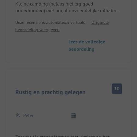
Kleine camping (helaas niet erg goed
onderhouden) met nogal onvriendelijke uitbaters.
Ze zijn waarschijnlijk totaal overspoeld. Het hele
Deze recensie is automatisch vertaald.
Originele
complex is aan renovatie toe. Eenvoudige
beoordeling weergeven
gastronomie maar kwaliteit is ok
Lees de volledige
beoordeling
10
Rustig en prachtig gelegen
Peter
Zeer mooie staanplaatsen met uitzicht op het