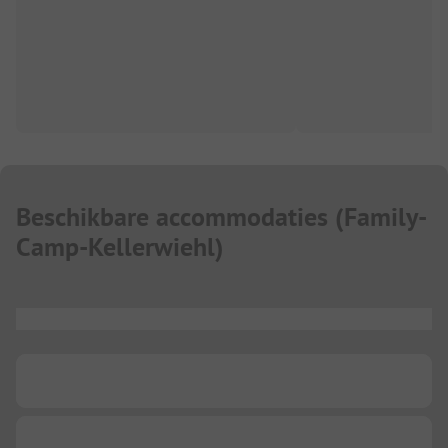
Beschikbare accommodaties
(
Family-
Camp-Kellerwiehl
)
...
...
...