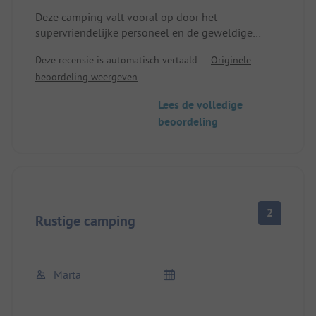
Deze camping valt vooral op door het
supervriendelijke personeel en de geweldige
faciliteiten. Het is een geweldige plek om te
Deze recensie is automatisch vertaald.
Originele
ontspannen. In het restaurant kun je eten en echt
beoordeling weergeven
goede drankjes krijgen. Of het nu voor een
weekend is of voor een langere vakantie, deze
Lees de volledige
plek is geschikt. Gewoon super 😀
beoordeling
2
Rustige camping
Marta