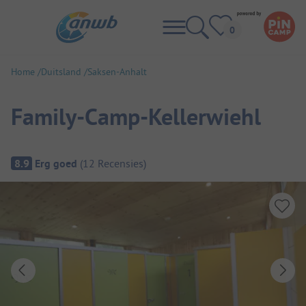
Home
Duitsland
Saksen-Anhalt
Family-Camp-Kellerwiehl
Camping overzicht
8.9
Erg goed
(
12
Recensies
)