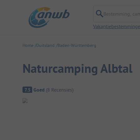
Bestemming, campi
Vakantiebestemming
Home
Duitsland
Baden-Württemberg
Naturcamping Albtal
Camping overzicht
7.5
Goed
(
8
Recensies
)