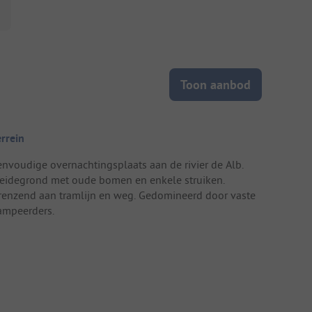
Toon aanbod
errein
envoudige overnachtingsplaats aan de rivier de Alb.
eidegrond met oude bomen en enkele struiken.
renzend aan tramlijn en weg. Gedomineerd door vaste
ampeerders.