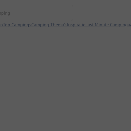
ng
en
Top Campings
Camping Thema's
Inspiratie
Last Minute Campinga