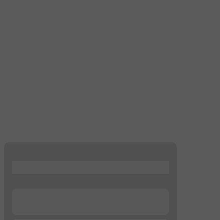
...
...