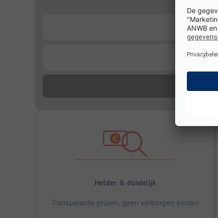
...
...
Helder & duidelijk
Transparante prijzen, geen verborgen kosten