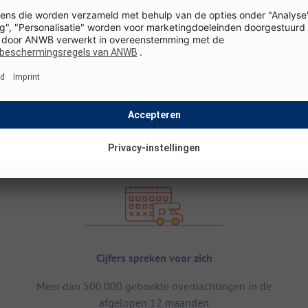
Cijfers spreken voor zich
Meer dan 500.000 geboekte overnachtingen in de
afgelopen 12 maanden