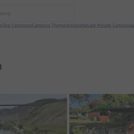
ng
en
Top Campings
Camping Thema's
Inspiratie
Last Minute Campinga
n