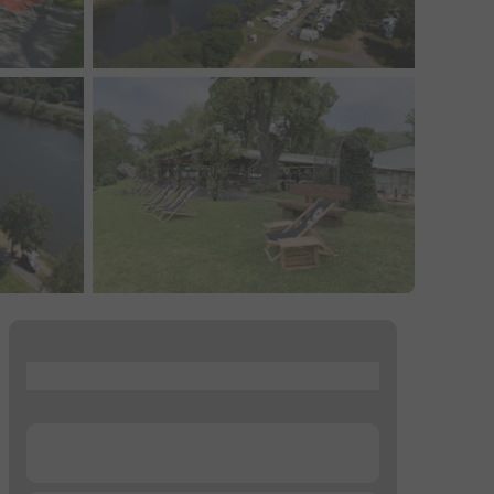
...
...