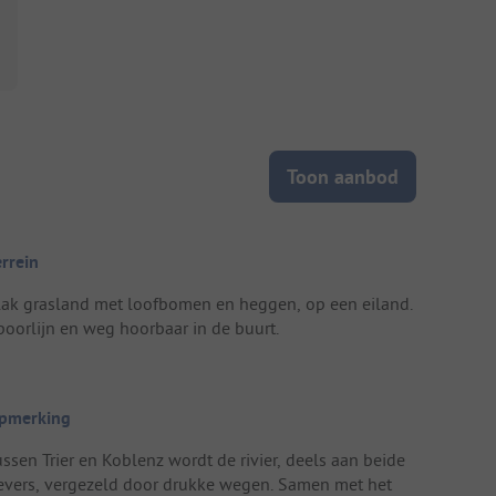
Toon aanbod
errein
lak grasland met loofbomen en heggen, op een eiland.
poorlijn en weg hoorbaar in de buurt.
pmerking
ussen Trier en Koblenz wordt de rivier, deels aan beide
evers, vergezeld door drukke wegen. Samen met het