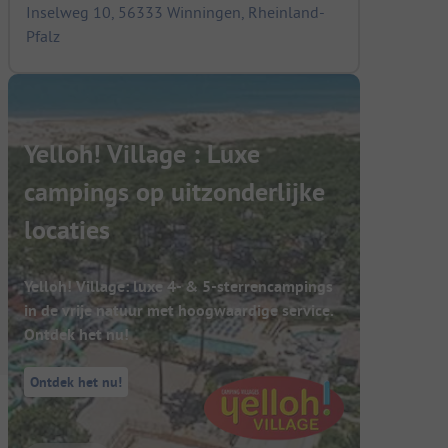
Inselweg 10, 56333 Winningen, Rheinland-
Pfalz
Yelloh! Village : Luxe
campings op uitzonderlijke
locaties
Yelloh! Village: luxe 4- & 5-sterrencampings
in de vrije natuur met hoogwaardige service.
Ontdek het nu!
Ontdek het nu!