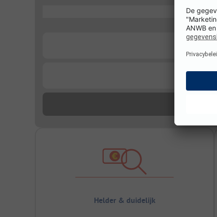
...
...
...
Helder & duidelijk