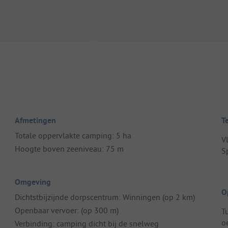
Afmetingen
T
Totale oppervlakte camping: 5 ha
V
Hoogte boven zeeniveau: 75 m
S
Omgeving
O
Dichtstbijzijnde dorpscentrum: Winningen (op 2 km)
Openbaar vervoer: (op 300 m)
T
o
Verbinding: camping dicht bij de snelweg