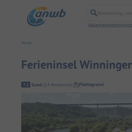
Bestemming, campi
Vakantiebestemming
Home
Ferieninsel Winninge
Camping overzicht
Plattegrond
7.2
Goed
(
14
Recensies
)