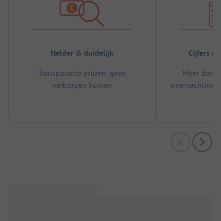
Helder & duidelijk
Cijfers s
Transparante prijzen, geen
Meer dan 5
verborgen kosten
overnachtingen
m