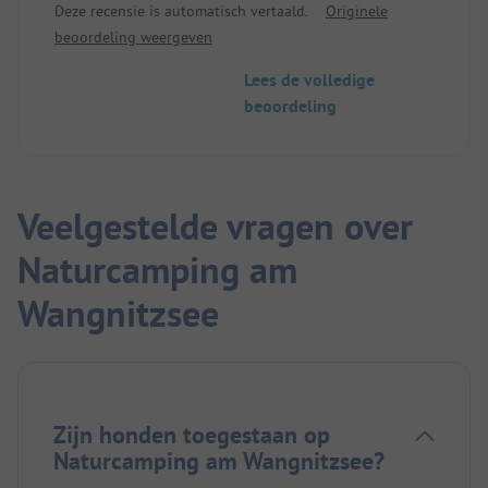
Deze recensie is automatisch vertaald.
Originele
eenvoudig uitgerust en schoon. We mochten zelf
beoordeling weergeven
de staanplaats voor onze caravan kiezen.
We vonden de camping zo rustig dat we ons
Lees de volledige
verblijf met een paar dagen hebben verlengd. We
beoordeling
komen hier zeker nog een keer.
Veelgestelde vragen over
Naturcamping am
Wangnitzsee
Zijn honden toegestaan op
Naturcamping am Wangnitzsee?