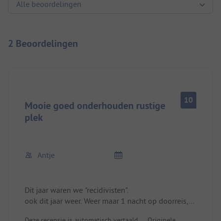
2 Beoordelingen
10
Mooie goed onderhouden rustige
plek
Antje
Dit jaar waren we "recidivisten".
ook dit jaar weer. Weer maar 1 nacht op doorreis,
maar we komen terug. Er zijn vaste plaatsen aan
Deze recensie is automatisch vertaald.
Originele