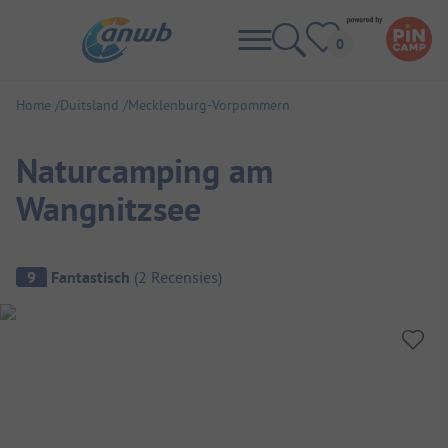
Home
Duitsland
Mecklenburg-Vorpommern
Naturcamping am
Wangnitzsee
Camping overzicht
9
Fantastisch
(
2
Recensies
)