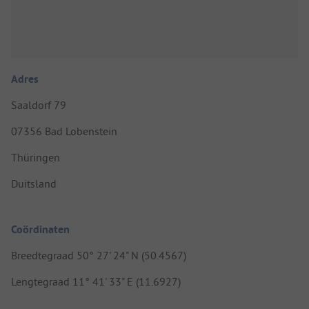
Adres
Saaldorf 79
07356 Bad Lobenstein
Thüringen
Duitsland
Coördinaten
Breedtegraad 50° 27' 24" N (50.4567)
Lengtegraad 11° 41' 33" E (11.6927)