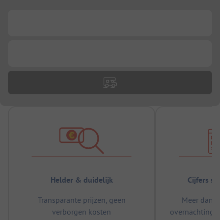
...
...
Helder & duidelijk
Cijfers s
Transparante prijzen, geen
Meer dan 5
verborgen kosten
overnachtingen