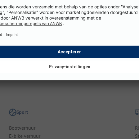
Staanplaatsgrootte: 80 - 100 m²
T
U
Omgeving
b
Dichtstbijzijnde dorpscentrum: Saint-Pierre-Quiberon (op
0
t
2 km)
Openbaar vervoer: (op 200 m)
Sport
Bootverhuur
R
E-bike verhuur
S