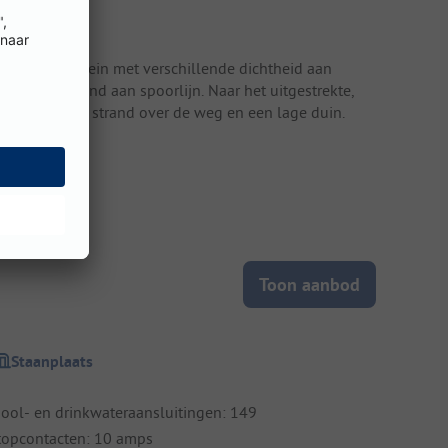
errein
itgestrekt terrein met verschillende dichtheid aan
omen. Grenzend aan spoorlijn. Naar het uitgestrekte,
ot 40 m brede strand over de weg en een lage duin.
Toon aanbod
Staanplaats
iool- en drinkwateraansluitingen: 149
topcontacten: 10 amps