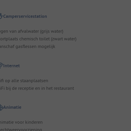
Camperservicestation
egen van afvalwater (grijs water)
tortplaats chemisch toilet (zwart water)
anschaf gasflessen mogelijk
Internet
ifi op alle staanplaatsen
Fi bij de receptie en in het restaurant
Animatie
nimatie voor kinderen
lechtweervoorziening