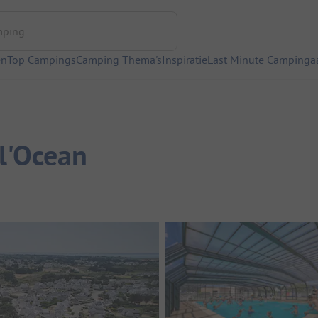
ng
en
Top Campings
Camping Thema's
Inspiratie
Last Minute Campinga
l'Ocean