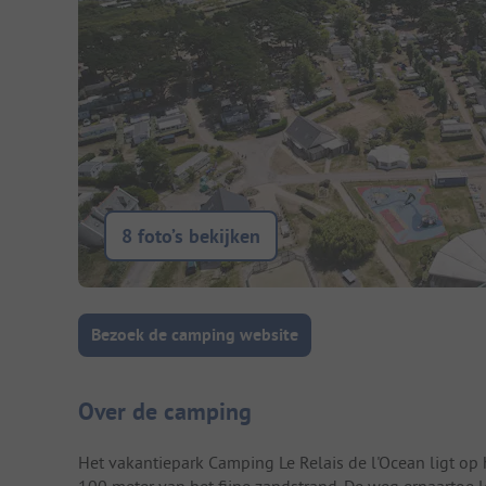
8 foto’s bekijken
Camping introductie
Bezoek de camping website
Over de camping
Het vakantiepark Camping Le Relais de l'Ocean ligt op 
100 meter van het fijne zandstrand. De weg ernaartoe l