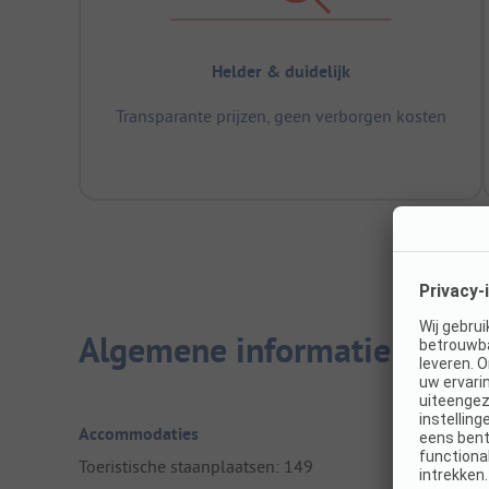
Helder & duidelijk
Transparante prijzen, geen verborgen kosten
Algemene informatie
Accommodaties
Toeristische staanplaatsen: 149