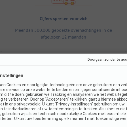
Cijfers spreken voor zich
Meer dan 500.000 geboekte overnachtingen in de
afgelopen 12 maanden
Afmetingen
S
Totale oppervlakte camping: 6 ha