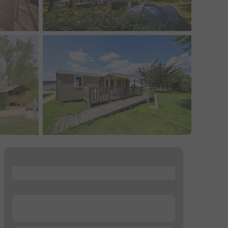
...
...
r