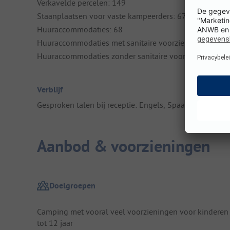
Verkavelde percelen: 149
Staanplaatsen voor vaste kampeerders: 67
Huuraccommodaties: 68
Huuraccommodaties met sanitaire voorzieningen: 58
Huuraccommodaties zonder sanitaire voorzieningen: 1
Verblijf
Gesproken talen bij receptie: Engels, Spaans
Aanbod & voorzieningen
Doelgroepen
Camping met vooral veel voorzieningen voor kinderen
tot 12 jaar