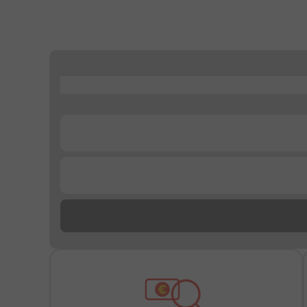
...
...
...