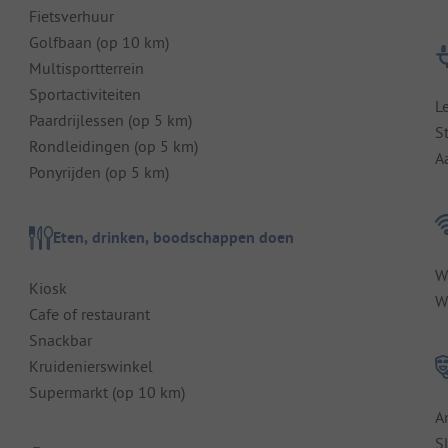
Fietsverhuur
Golfbaan (op 10 km)
Multisportterrein
Sportactiviteiten
L
Paardrijlessen (op 5 km)
S
Rondleidingen (op 5 km)
A
Ponyrijden (op 5 km)
Eten, drinken, boodschappen doen
W
Kiosk
Wi
Cafe of restaurant
Snackbar
Kruidenierswinkel
Supermarkt (op 10 km)
A
S