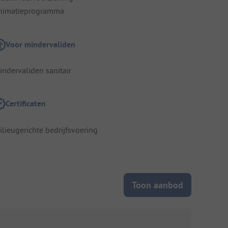
nimatieprogramma
Voor mindervaliden
indervaliden sanitair
Certificaten
ilieugerichte bedrijfsvoering
Toon aanbod