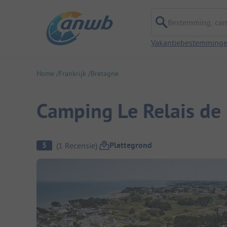
Bestemming, campi
Vakantiebestemming
Home
Frankrijk
Bretagne
Camping Le Relais de 
Camping overzicht
Plattegrond
5
(
1
Recensie
)