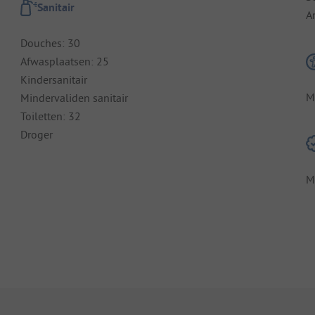
Sanitair
A
Douches: 30
Afwasplaatsen: 25
Kindersanitair
M
Mindervaliden sanitair
Toiletten: 32
Droger
M