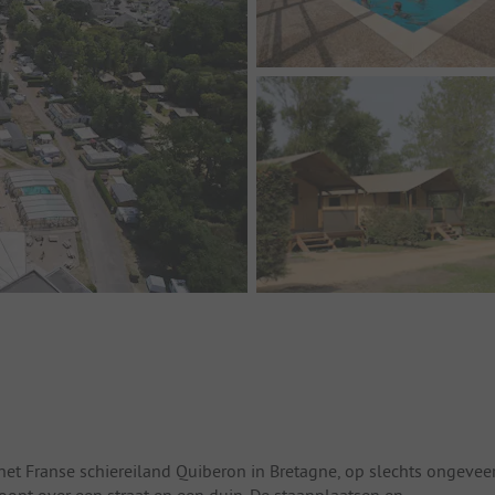
het Franse schiereiland Quiberon in Bretagne, op slechts ongevee
oopt over een straat en een duin. De staanplaatsen en