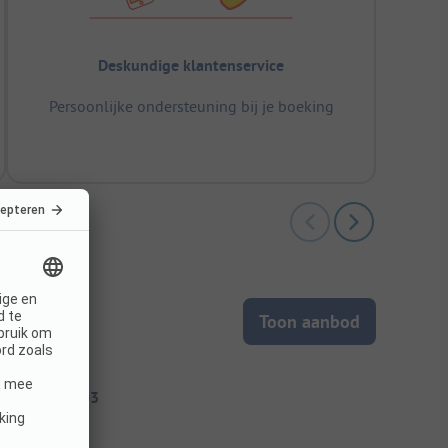
Deskundige klantenservice
Persoonlijke ondersteuning bij je boeking
Toon aanbod
itecode: 77303