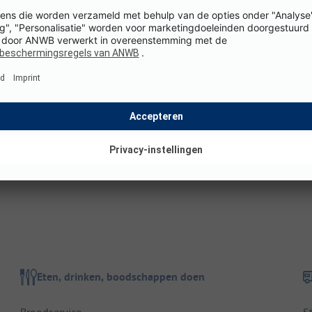
Openingsperiode: 01-04 - 31-10
D
Middagpauze: 12:00 - 15:00
O
Gesproken talen bij receptie: Nederlands, Engels, Duits
V
Afmetingen
S
Totale oppervlakte camping: 0,5 ha
Staanplaatsgrootte: 80 - 100 m²
Hoogte boven zeeniveau: 19 m
Eten, drinken, boodschappen doen
Broodservice
S