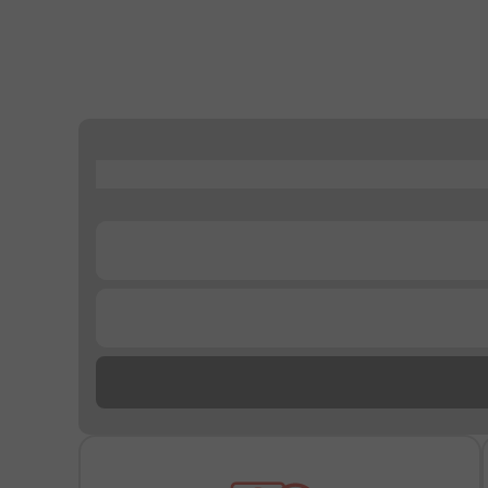
...
...
...