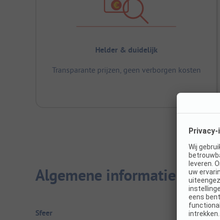
Helder & duidelijk
Transparante prijzen, geen verborgen kosten
Algemene informatie
Sfeer