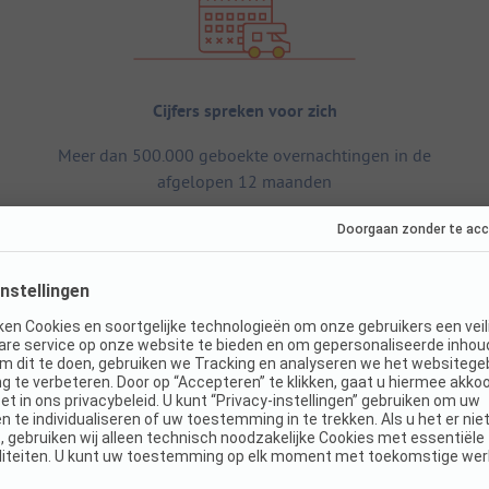
Cijfers spreken voor zich
Meer dan 500.000 geboekte overnachtingen in de
afgelopen 12 maanden
Verblijf
O