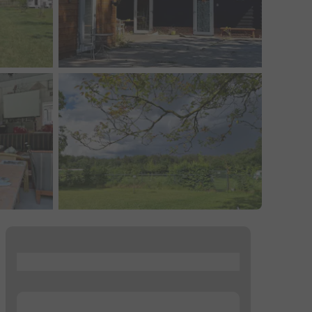
...
...