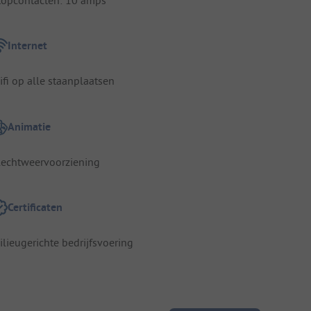
Internet
ifi op alle staanplaatsen
Animatie
lechtweervoorziening
Certificaten
ilieugerichte bedrijfsvoering