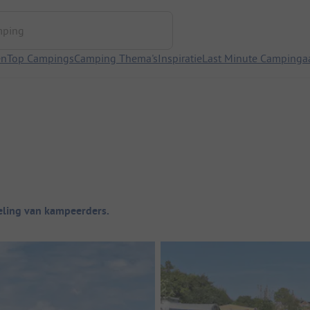
ng
en
Top Campings
Camping Thema's
Inspiratie
Last Minute Campinga
ling van kampeerders.