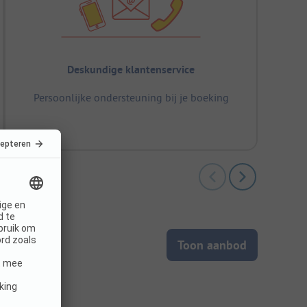
Deskundige klantenservice
Persoonlijke ondersteuning bij je boeking
Toon aanbod
mgeving