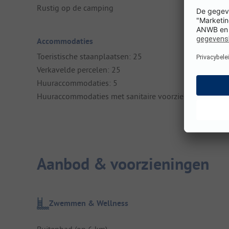
Rustig op de camping
Accommodaties
Toeristische staanplaatsen: 25
Verkavelde percelen: 25
Huuraccommodaties: 5
Huuraccommodaties met sanitaire voorzieningen: 5
Aanbod & voorzieningen
Zwemmen & Wellness
Buitenbad (op 6 km)