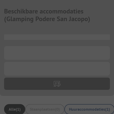
Beschikbare accommodaties
(
Glamping Podere San Jacopo
)
...
...
...
Alle
(
1
)
Staanplaatsen
(
0
)
Huuraccommodaties
(
1
)