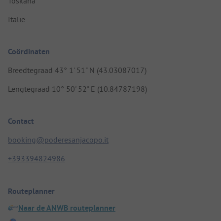
Toskana
Italië
Coördinaten
Breedtegraad 43° 1' 51" N (43.03087017)
Lengtegraad 10° 50' 52" E (10.84787198)
Contact
booking@poderesanjacopo.it
+393394824986
Routeplanner
Naar de ANWB routeplanner