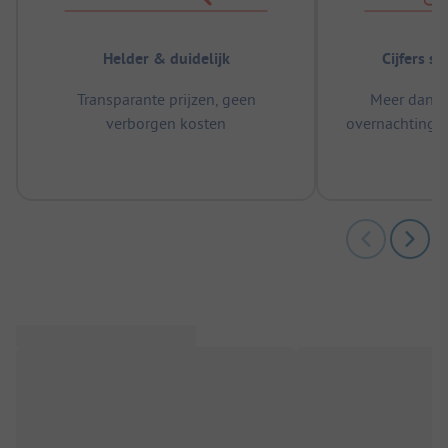
Helder & duidelijk
Cijfers s
Transparante prijzen, geen
Meer dan 5
verborgen kosten
overnachtingen
m