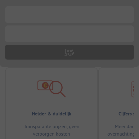
...
...
Helder & duidelijk
Cijfers s
Transparante prijzen, geen
Meer dan 5
verborgen kosten
overnachtingen