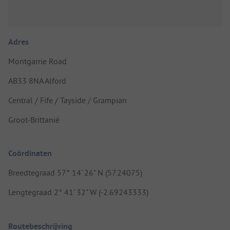
Adres
Montgarrie Road
AB33 8NA Alford
Central / Fife / Tayside / Grampian
Groot-Brittanië
Coördinaten
Breedtegraad 57° 14' 26" N (57.24075)
Lengtegraad 2° 41' 32" W (-2.69243333)
Routebeschrijving