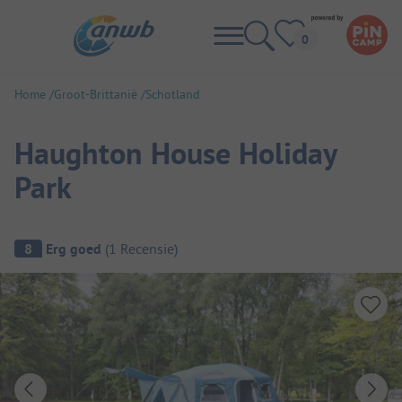
Home
Groot-Brittanië
Schotland
Haughton House Holiday
Park
Camping overzicht
8
Erg goed
(
1
Recensie
)