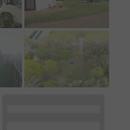
...
...