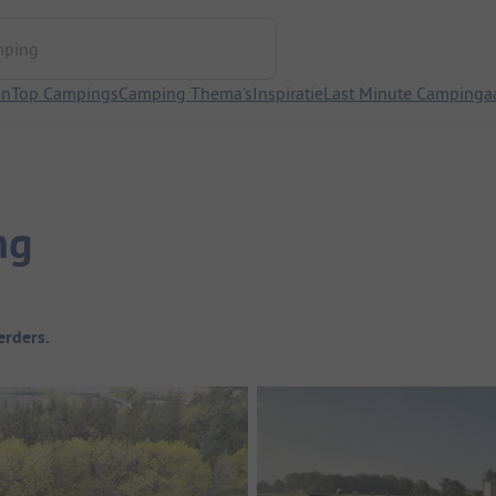
ng
en
Top Campings
Camping Thema's
Inspiratie
Last Minute Campinga
ng
rders.