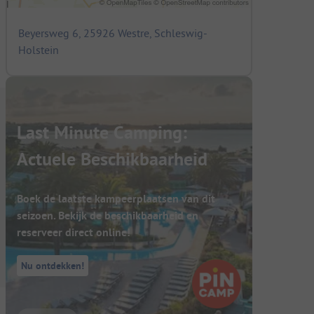
Beyersweg 6, 25926 Westre, Schleswig-
Holstein
Last Minute Camping:
Actuele Beschikbaarheid
Boek de laatste kampeerplaatsen van dit
seizoen. Bekijk de beschikbaarheid en
reserveer direct online!
Nu ontdekken!