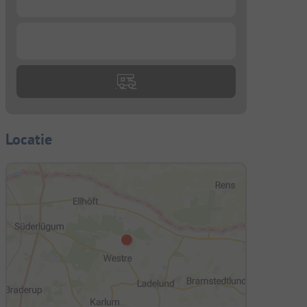
...
Locatie