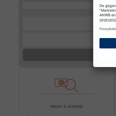
...
...
...
Helder & duidelijk