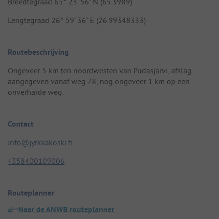
Breedtegraad 65° 23' 56" N (65.3989)
Lengtegraad 26° 59' 36" E (26.99348333)
Routebeschrijving
Ongeveer 5 km ten noordwesten van Pudasjärvi, afslag
aangegeven vanaf weg 78, nog ongeveer 1 km op een
onverharde weg.
Contact
info@jyrkkakoski.fi
+358400109006
Routeplanner
Naar de ANWB routeplanner