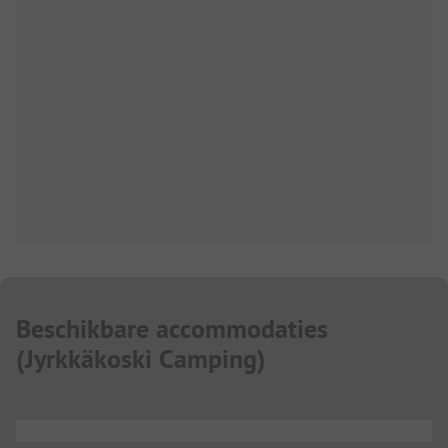
Beschikbare accommodaties
(
Jyrkkäkoski Camping
)
...