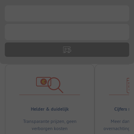
...
...
Helder & duidelijk
Cijfers s
Transparante prijzen, geen
Meer dan 5
verborgen kosten
overnachtingen