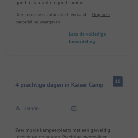
goed restaurant en goed sanitair.
Zeer aardige uitbaters en vriendelijk personeel.
Deze recensie is automatisch vertaald.
Originele
Komen zeker nog een keer
beoordeling weergeven
Lees de volledige
beoordeling
10
4 prachtige dagen in Kaiser Camp
Kathrin
Zeer mooie kampeerplaats met een geweldig
uitzicht op de bergen. Prachtige zwemvijver ...