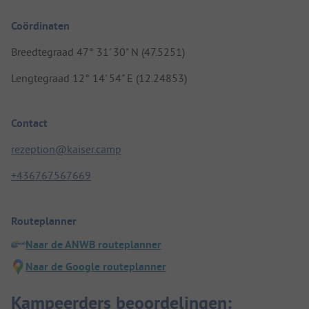
Coördinaten
Breedtegraad 47° 31' 30" N (47.5251)
Lengtegraad 12° 14' 54" E (12.24853)
Contact
rezeption@kaiser.camp
+436767567669
Routeplanner
Naar de ANWB routeplanner
Naar de Google routeplanner
Kampeerders beoordelingen: