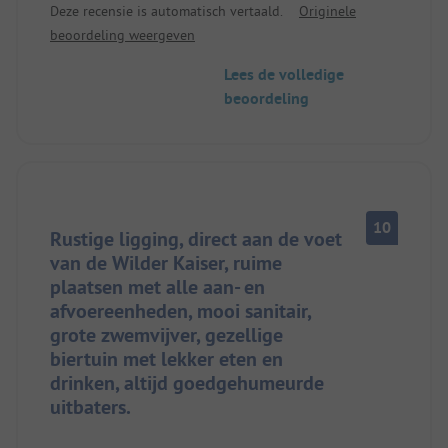
Deze recensie is automatisch vertaald.
Originele
geweldige sfeer in het restaurant.
beoordeling weergeven
Lees de volledige
beoordeling
10
Rustige ligging, direct aan de voet
van de Wilder Kaiser, ruime
plaatsen met alle aan- en
afvoereenheden, mooi sanitair,
grote zwemvijver, gezellige
biertuin met lekker eten en
drinken, altijd goedgehumeurde
uitbaters.