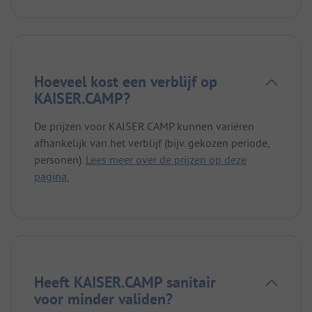
rechtstreeks naar de camping. Het vermelden
waard is het geweldige rustieke restaurant en de
biertuin. Hier kun je in een gezellige sfeer genieten
van een koel biertje, een echte spritzer van Pfälzer
wijn en allerlei soorten hamburgers en steaks.
Hoeveel kost een verblijf op
KAISER.CAMP?
De prijzen voor KAISER.CAMP kunnen variëren
afhankelijk van het verblijf (bijv. gekozen periode,
personen).
Lees meer over de prijzen op deze
pagina.
Heeft KAISER.CAMP sanitair
voor minder validen?