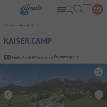
Home
Oostenrijk
Tirol
KAISER.CAMP
Camping overzicht
Plattegrond
9.1
Fantastisch
(
8
Recensies
)