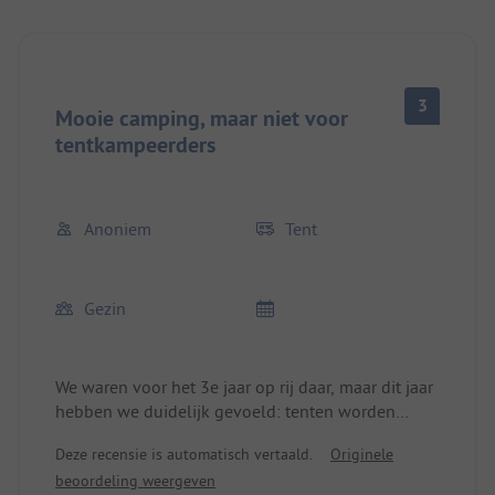
3
Mooie camping, maar niet voor
tentkampeerders
Anoniem
Tent
Gezin
We waren voor het 3e jaar op rij daar, maar dit jaar
hebben we duidelijk gevoeld: tenten worden
geduld, maar je merkt dat er geen waarde aan
Deze recensie is automatisch vertaald.
Originele
wordt gehecht. Campers en caravans zijn de
beoordeling weergeven
doelklanten.