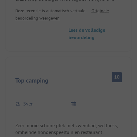
leuke uitbaters en ook het restaurant is een
Deze recensie is automatisch vertaald.
Originele
aanrader, hier wordt alleen zelfgemaakt vlees en
beoordeling weergeven
worst aangeboden bij het barbecuebuffet. Sanitair
zeer schoon.
Lees de volledige
Broodjesservice op de camping.
beoordeling
Rondom een aanrader!
10
Top camping
Sven
Zeer mooie schone plek met zwembad, wellness,
omheinde hondenspeeltuin en restaurant.