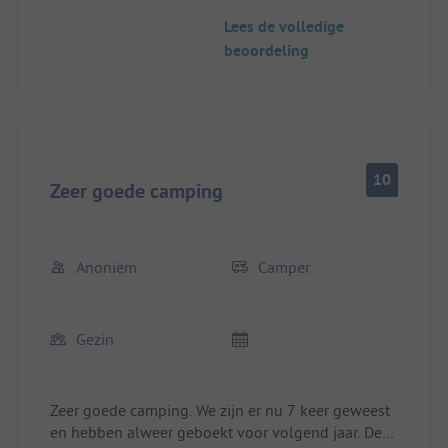
Heel jammer. We zullen ons waarschijnlijk naar
Lees de volledige
een andere plek omzien.
beoordeling
10
Zeer goede camping
Anoniem
Camper
Gezin
Zeer goede camping. We zijn er nu 7 keer geweest
en hebben alweer geboekt voor volgend jaar. De