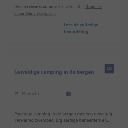
Echt heel mooi.
Deze recensie is automatisch vertaald.
Originele
Fam.Gebauer uit Thüringen
beoordeling weergeven
Lees de volledige
beoordeling
10
Geweldige camping in de bergen
Manuela
Prachtige camping in de bergen met een geweldig
verwarmd zwembad. Erg aardige beheerders en
personeel. Zeer schoon. Heerlijk eten in een