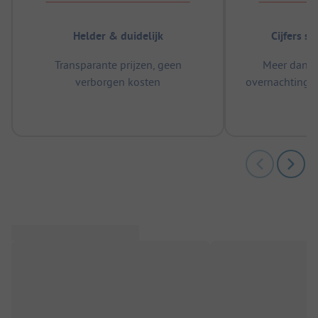
Helder & duidelijk
Cijfers s
Transparante prijzen, geen
Meer dan 5
verborgen kosten
overnachtingen
m