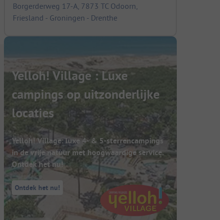
Borgerderweg 17-A, 7873 TC Odoorn,
Friesland - Groningen - Drenthe
Yelloh! Village : Luxe
campings op uitzonderlijke
locaties
Yelloh! Village: luxe 4- & 5-sterrencampings
in de vrije natuur met hoogwaardige service.
Ontdek het nu!
Ontdek het nu!