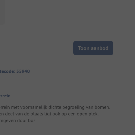
Toon aanbod
itecode: 55940
errein
errein met voornamelijk dichte begroeiing van bomen.
en deel van de plaats ligt ook op een open plek.
mgeven door bos.