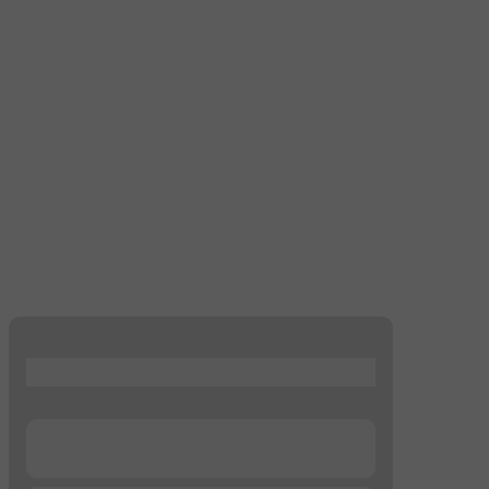
...
...