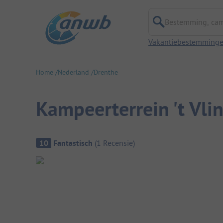
Bestemming, campi
Vakantiebestemming
Home
Nederland
Drenthe
Kampeerterrein 't Vli
Camping overzicht
10
Fantastisch
(
1
Recensie
)