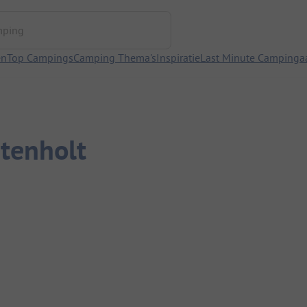
ng
en
Top Campings
Camping Thema's
Inspiratie
Last Minute Campinga
ntenholt