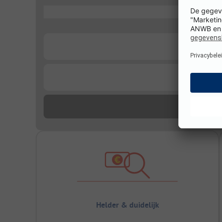
...
...
...
Helder & duidelijk