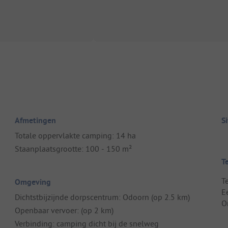
Afmetingen
S
Totale oppervlakte camping: 14 ha
Staanplaatsgrootte: 100 - 150 m²
T
T
Omgeving
E
Dichtstbijzijnde dorpscentrum: Odoorn (op 2.5 km)
O
Openbaar vervoer: (op 2 km)
Verbinding: camping dicht bij de snelweg