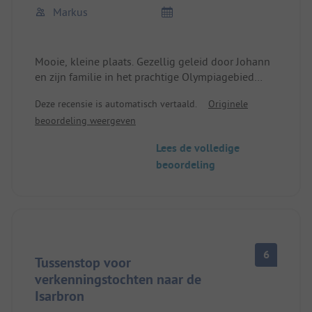
Markus
Mooie, kleine plaats. Gezellig geleid door Johann
en zijn familie in het prachtige Olympiagebied
Seefeld. Voor één nacht gebruikt tijdens de
Deze recensie is automatisch vertaald.
Originele
doorreis, aan te bevelen.
beoordeling weergeven
Lees de volledige
beoordeling
6
Tussenstop voor
verkenningstochten naar de
Isarbron