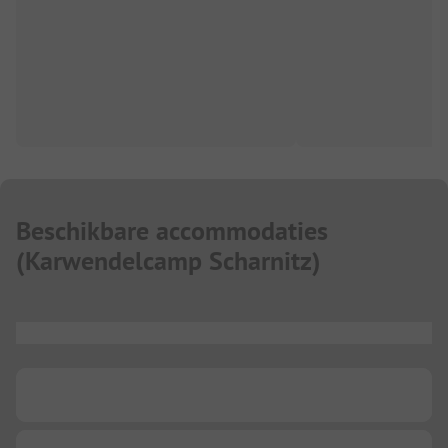
Beschikbare accommodaties
(
Karwendelcamp Scharnitz
)
...
...