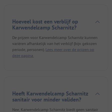
de fietsen (!, anders zeer uitgebreid) naar de
Isarbron en verder naar de Hallerangeralm.
Hiervoor maakten we gebruik van de mogelijkheid
om zowel de auto alleen te parkeren als op de
Hoeveel kost een verblijf op
volgende dag na onze terugkeer nog de tent op te
Karwendelcamp Scharnitz?
zetten.
Alles verliep soepel en de prijs was zeer redelijk.
De prijzen voor Karwendelcamp Scharnitz kunnen
variëren afhankelijk van het verblijf (bijv. gekozen
periode, personen).
Lees meer over de prijzen op
deze pagina.
Heeft Karwendelcamp Scharnitz
sanitair voor minder validen?
Nee, Karwendelcamp Scharnitz biedt geen sanitair