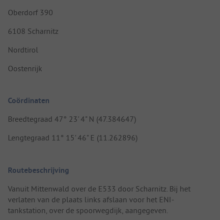
Oberdorf 390
6108 Scharnitz
Nordtirol
Oostenrijk
Coördinaten
Breedtegraad 47° 23' 4" N (47.384647)
Lengtegraad 11° 15' 46" E (11.262896)
Routebeschrijving
Vanuit Mittenwald over de E533 door Scharnitz. Bij het
verlaten van de plaats links afslaan voor het ENI-
tankstation, over de spoorwegdijk, aangegeven.