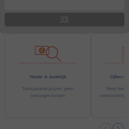
...
Helder & duidelijk
Cijfers s
Transparante prijzen, geen
Meer dan 5
verborgen kosten
overnachtingen
m