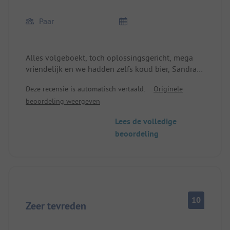
Paar
Alles volgeboekt, toch oplossingsgericht, mega
vriendelijk en we hadden zelfs koud bier, Sandra
en haar partner doen fantastisch werk, ondanks de
Deze recensie is automatisch vertaald.
Originele
extreme drukte altijd voor de gasten klaar, dit
beoordeling weergeven
hebben jullie eraan te danken dat we weer komen.
Groetjes uit Hamburg, Anke en König uit HH, die
Lees de volledige
met de kleinste tent :-)
beoordeling
10
Zeer tevreden