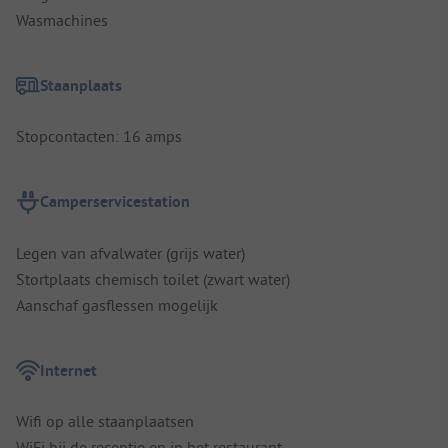
Wasmachines
Staanplaats
Stopcontacten: 16 amps
Camperservicestation
Legen van afvalwater (grijs water)
Stortplaats chemisch toilet (zwart water)
Aanschaf gasflessen mogelijk
Internet
Wifi op alle staanplaatsen
WiFi bij de receptie en in het restaurant