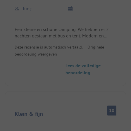
Tunç
Een kleine en schone camping. We hebben er 2
nachten gestaan met bus en tent. Modern en
schoon sanitair. Zeer aardige uitbaters. Perfect
Deze recensie is automatisch vertaald.
Originele
uitgangspunt voor fietstochten in de Karwendel.
beoordeling weergeven
Ook ideaal om te wandelen en te klimmen.
Lees de volledige
beoordeling
10
Klein & fijn