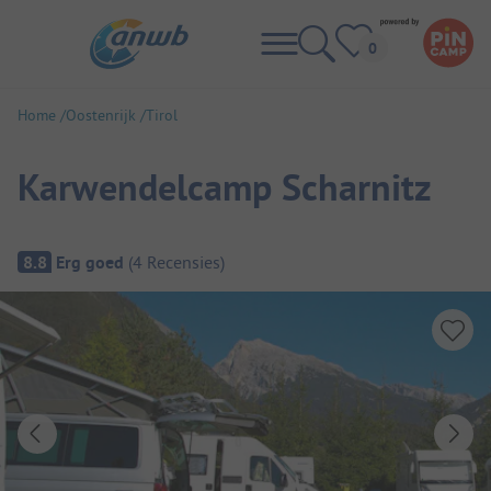
Home
Oostenrijk
Tirol
Karwendelcamp Scharnitz
Camping overzicht
8.8
Erg goed
(
4
Recensies
)