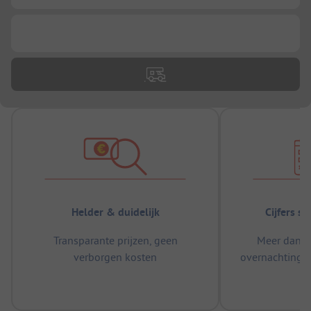
...
Helder & duidelijk
Cijfers s
Transparante prijzen, geen
Meer dan 5
verborgen kosten
overnachtingen
m