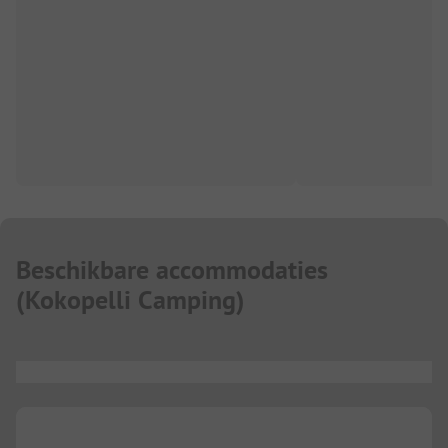
Beschikbare accommodaties
(
Kokopelli Camping
)
...
...