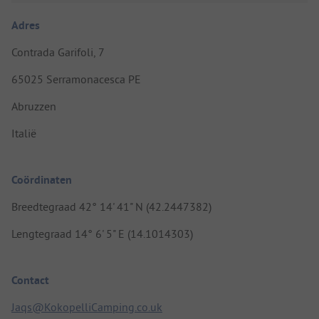
Adres
Contrada Garifoli, 7
65025 Serramonacesca PE
Abruzzen
Italië
Coördinaten
Breedtegraad 42° 14' 41" N (42.2447382)
Lengtegraad 14° 6' 5" E (14.1014303)
Contact
Jaqs@KokopelliCamping.co.uk