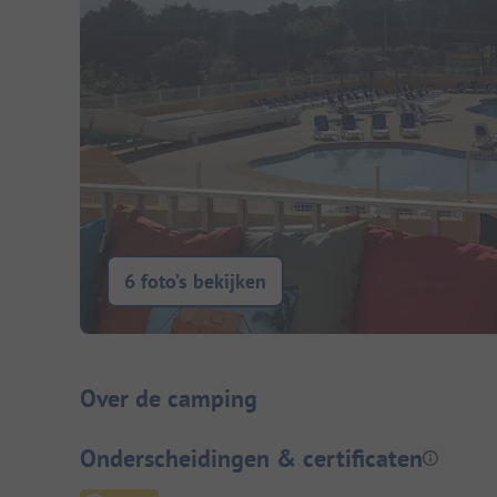
6 foto’s bekijken
Camping introductie
Over de camping
Onderscheidingen & certificaten