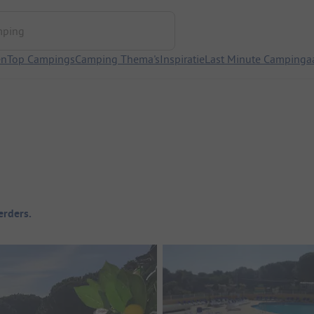
ng
en
Top Campings
Camping Thema's
Inspiratie
Last Minute Campinga
rders.