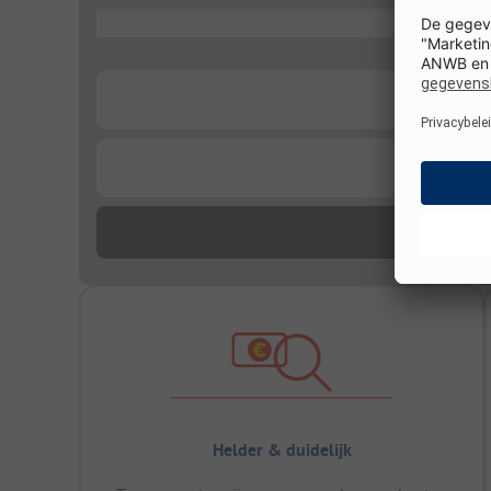
...
...
...
Helder & duidelijk