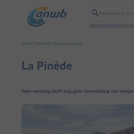
Bestemming, campi
Vakantiebestemming
Home
Frankrijk
Occitanië
Agde
La Pinède
Camping overzicht
Deze camping heeft nog geen beoordeling van kampee