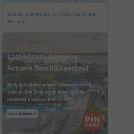
Rue de Luxembourg 13, 34300 Cap D'Agde,
Occitanie
Last Minute Camping:
Actuele Beschikbaarheid
Boek de laatste kampeerplaatsen van dit
seizoen. Bekijk de beschikbaarheid en
reserveer direct online!
Nu ontdekken!