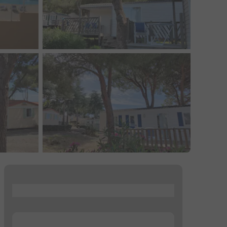
...
...