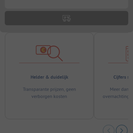
...
Helder & duidelijk
Cijfers s
Transparante prijzen, geen
Meer dan 5
verborgen kosten
overnachtingen
m