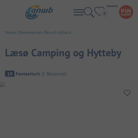
Home
Denemarken
Noord-Jutland
Læsø Camping og Hytteby
Camping overzicht
10
Fantastisch
(
1
Recensie
)