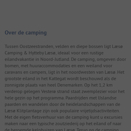
Camping introductie
Over de camping
Tussen Oostzeestranden, velden en diepe bossen ligt Læsø
Camping & Hytteby Læsø, ideaal voor een rustige
eilandvakantie in Noord-Jutland. De camping, omgeven door
bomen, met huuraccommodaties en een weiland voor
caravans en campers, ligt in het noordwesten van Læsø. Het
grootste eiland in het Kattegat wordt beschouwd als de
zonnigste plaats van heel Denemarken. Op het 1,2 km
verderop gelegen Vesterø strand staat zwemplezier voor het
hele gezin op het programma. Paardrijden met IJslandse
paarden en wandelen door de heidelandschappen van de
Læsø Klitplantage zijn ook populaire vrijetijdsactiviteiten.
Met de eigen fietsverhuur van de camping kunt u excursies
maken naar een typische zoutziederij op het eiland of naar
de beroemde kelphuizen van Læsø. Terug op de camping