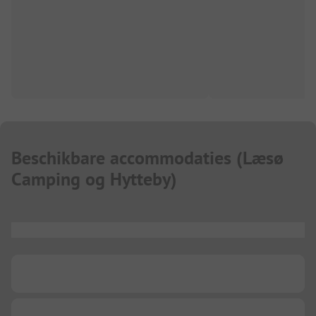
Beschikbare accommodaties
(
Læsø
Camping og Hytteby
)
...
...