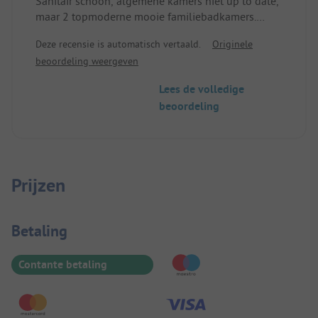
Sanitair schoon, algemene kamers niet up to date,
maar 2 topmoderne mooie familiebadkamers.
Kampeerplaatsen zeer prettig verdeeld met hagen.
Deze recensie is automatisch vertaald.
Originele
Zeer vriendelijke en behulpzame leiding.
beoordeling weergeven
Broodjesservice, fietsverhuur en klein winkeltje.
Absoluut een aanrader!
Lees de volledige
beoordeling
Prijzen
Betaalinformatie
Betaling
Contante betaling