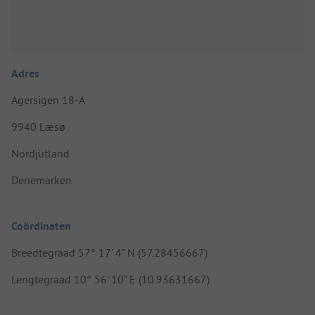
Adres
Agersigen 18-A
9940 Læsø
Nordjütland
Denemarken
Coördinaten
Breedtegraad 57° 17' 4" N (57.28456667)
Lengtegraad 10° 56' 10" E (10.93631667)