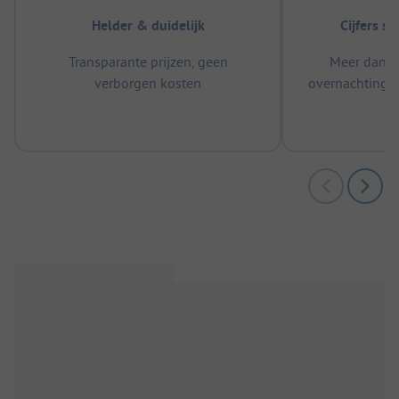
Helder & duidelijk
Cijfers s
Transparante prijzen, geen
Meer dan 5
verborgen kosten
overnachtingen
m