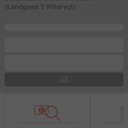
(
Landgoed 't Wildryck
)
...
...
...