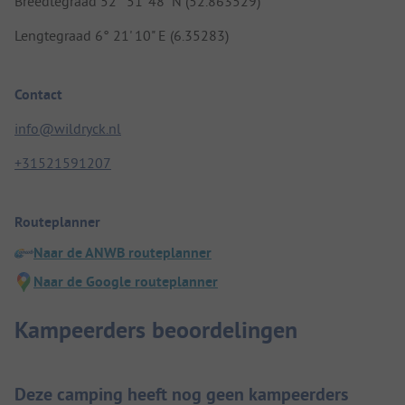
Breedtegraad 52° 51' 48" N (52.863529)
Lengtegraad 6° 21' 10" E (6.35283)
Contact
info@wildryck.nl
+31521591207
Routeplanner
Naar de ANWB routeplanner
Naar de Google routeplanner
Kampeerders beoordelingen
Deze camping heeft nog geen kampeerders