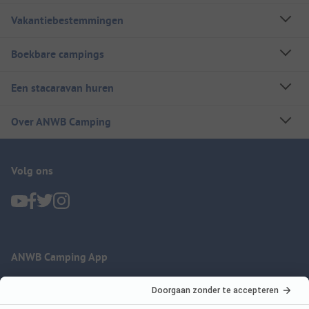
Vakantiebestemmingen
Boekbare campings
Een stacaravan huren
Over ANWB Camping
Volg ons
ANWB Camping App
nu gratis gebruiken