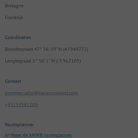
Bretagne
Frankrijk
Coördinaten
Breedtegraad 47° 56' 59" N (47.949772)
Lengtegraad 3° 58' 1" W (-3.967105)
Contact
commercialto@vacanceselect.com
+33259581205
Routeplanner
Naar de ANWB routeplanner