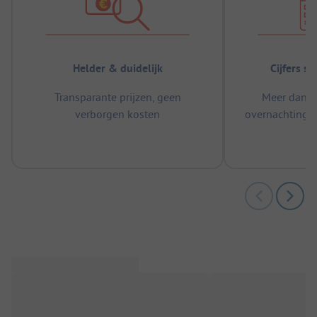
Helder & duidelijk
Cijfers s
Transparante prijzen, geen
Meer dan 5
verborgen kosten
overnachtingen
m