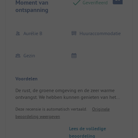
Moment van
Geverifieerd
ontspanning
Aurélie B
Huuraccommodatie
Gezin
Voordelen
De rust, de groene omgeving en de zeer warme
ontvangst. We hebben kunnen genieten van het
zwembad en het mooie weer. Locatie/Huisvesting:
Deze recensie is automatisch vertaald.
Originele
Een nacht in een zeer goed uitgeruste caravan,
beoordeling weergeven
echt verfrissend.
Lees de volledige
beoordeling