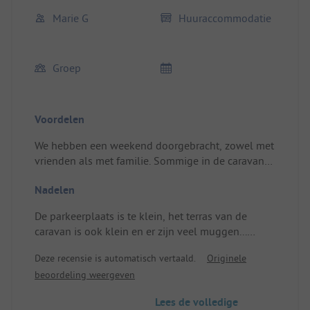
Marie G
Huuraccommodatie
Groep
Voordelen
We hebben een weekend doorgebracht, zowel met
vrienden als met familie. Sommige in de caravans,
anderen in cottages. Voor ons waren de caravans
Nadelen
bijzonder en we hebben genoten van het verblijf
voor een weekend.
De parkeerplaats is te klein, het terras van de
caravan is ook klein en er zijn veel muggen...
Daarnaast vonden we de prijs voor het verblijf een
Deze recensie is automatisch vertaald.
Originele
beetje aan de hoge kant, vooral voor een huwelijk
beoordeling weergeven
met veel gasten.
Lees de volledige