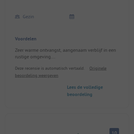
Gezin
Voordelen
Zeer warme ontvangst, aangenaam verblijf in een
rustige omgeving.
De caravan was goed uitgerust.
Deze recensie is automatisch vertaald.
Originele
Suggesties voor ontdekkingen in de regio.
beoordeling weergeven
Locatie/Huisvesting: We waren met 2 volwassenen
en 2 tieners en de caravan was voldoende
Lees de volledige
uitgerust voor ons 4.
beoordeling
10