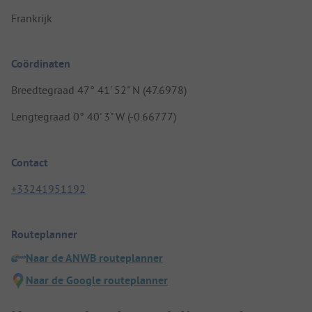
Frankrijk
Coördinaten
Breedtegraad 47° 41' 52" N (47.6978)
Lengtegraad 0° 40' 3" W (-0.66777)
Contact
+33241951192
Routeplanner
Naar de ANWB routeplanner
Naar de Google routeplanner