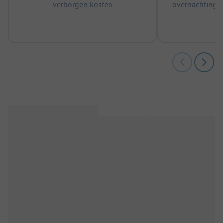
verborgen kosten
overnachtingen
m