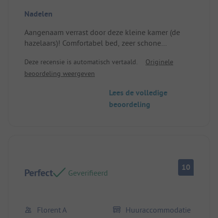
Nadelen
Aangenaam verrast door deze kleine kamer (de
hazelaars)! Comfortabel bed, zeer schone
accommodatie, lichte badkamer. Perfecte
Deze recensie is automatisch vertaald.
Originele
ontvangst, bedankt Cécile voor je vriendelijkheid
beoordeling weergeven
en het toestaan om onze sleutels buiten je
openingstijden achter te laten! Het was perfect!
Lees de volledige
Locatie/Accommodatie: Parking kan misschien wat
beoordeling
klein zijn.
10
Perfect
Geverifieerd
Florent A
Huuraccommodatie