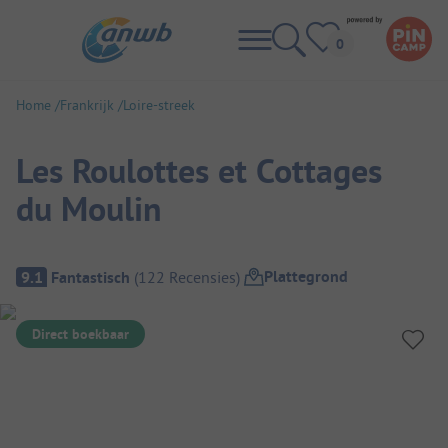
Home
Frankrijk
Loire-streek
Les Roulottes et Cottages
du Moulin
Camping overzicht
Plattegrond
9.1
Fantastisch
(
122
Recensies
)
Direct boekbaar