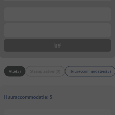
...
...
Alle
(
5
)
Staanplaatsen
(
0
)
Huuraccommodaties
(
5
)
Huuraccommodatie
:
5
1/
10