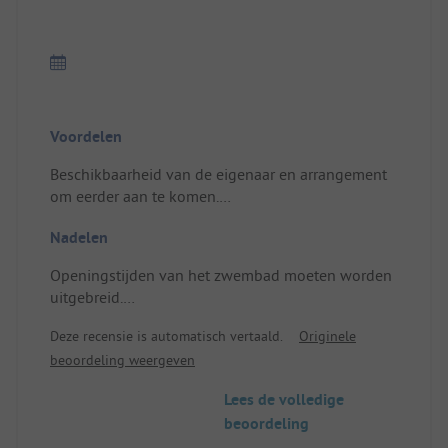
Voordelen
Beschikbaarheid van de eigenaar en arrangement
om eerder aan te komen.
Zeer aangenaam zwembad.
Nadelen
Zeer goed onderhouden en prettige locatie met
grote bomen.
Openingstijden van het zwembad moeten worden
Locatie/Huisvesting: Mooi terras
uitgebreid.
Locatie/Huisvesting: Bij de grote hitte zijn er geen
Deze recensie is automatisch vertaald.
Originele
luiken op het gebouw, waardoor de temperatuur
beoordeling weergeven
binnen stijgt.
Er zijn echter 2 ventilatoren beschikbaar.
Lees de volledige
beoordeling