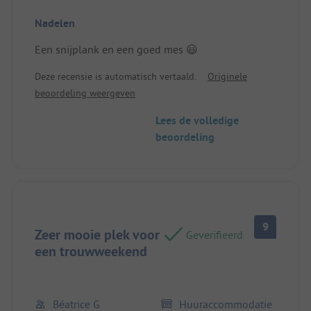
perfect. De locatie doet geen recht aan de
Nadelen
omgeving. Nogmaals bedankt!
Locatie/Huisvesting: Klein en knus, met alles wat
Een snijplank en een goed mes 😃
nodig is om te genieten.
Deze recensie is automatisch vertaald.
Originele
beoordeling weergeven
Lees de volledige
beoordeling
9
Zeer mooie plek voor
Geverifieerd
een trouwweekend
Béatrice G
Huuraccommodatie