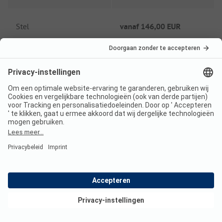
Stel
vanaf
146,00 EUR
Laagseizoen prijs per nacht
Gezin
vanaf
126,00 EUR
Stel
vanaf
108,00 EUR
Extra's
Bekijk deals