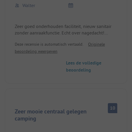
Walter
Zeer goed onderhouden faciliteit, nieuw sanitair
zonder aanraakfunctie. Echt over nagedacht!
Vertrouwd en gastvrij. Direct aan het meer. Met
Deze recensie is automatisch vertaald.
Originele
kleine winkelmogelijkheden en elke dag vers
beoordeling weergeven
brood en gebak. Het is ons zeer goed bevallen, we
komen graag nog eens terug.
Lees de volledige
beoordeling
10
Zeer mooie centraal gelegen
camping