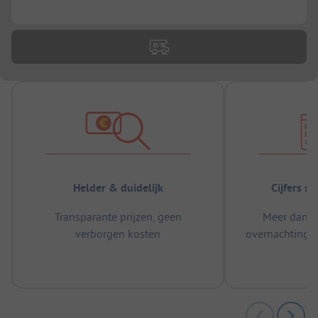
...
Helder & duidelijk
Cijfers s
Transparante prijzen, geen
Meer dan 5
verborgen kosten
overnachtingen
m