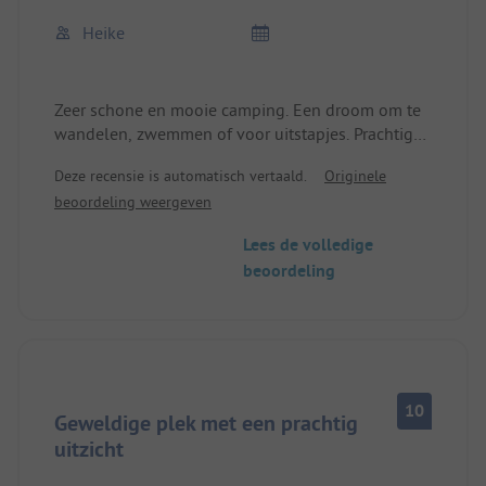
Heike
Zeer schone en mooie camping. Een droom om te
wandelen, zwemmen of voor uitstapjes. Prachtig
gelegen. Het was heerlijk ook al regende het. We
Deze recensie is automatisch vertaald.
Originele
komen zeker nog een keer!
beoordeling weergeven
Heel mooi schoon sanitair.
Lees de volledige
beoordeling
10
Geweldige plek met een prachtig
uitzicht