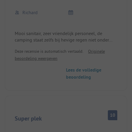
Richard
Mooi sanitair, zeer vriendelijk personeel, de
camping staat zelfs bij hevige regen niet onder
water, prachtig uitzicht, ideaal voor fiets- en
Deze recensie is automatisch vertaald.
Originele
wandeltochten.
beoordeling weergeven
Rust rond lunchtijd wordt soms niet gerespecteerd
Lees de volledige
beoordeling
10
Super plek