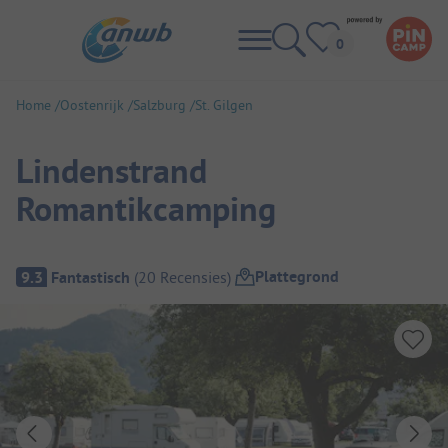
Home
Oostenrijk
Salzburg
St. Gilgen
Lindenstrand
Romantikcamping
Camping overzicht
Plattegrond
9.3
Fantastisch
(
20
Recensies
)