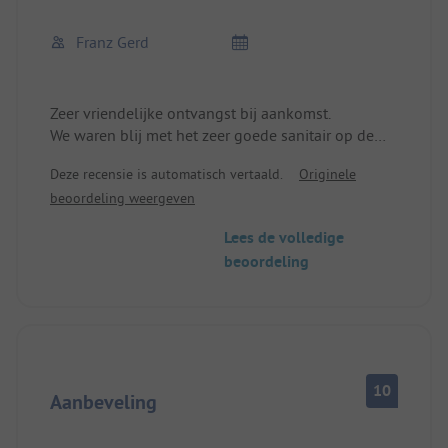
Franz Gerd
Zeer vriendelijke ontvangst bij aankomst.
We waren blij met het zeer goede sanitair op de
zomerweide. s Ochtends is er een lekkere selectie
Deze recensie is automatisch vertaald.
Originele
gebakjes in het winkeltje op de camping.
beoordeling weergeven
Lees de volledige
beoordeling
10
Aanbeveling