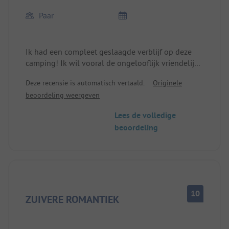
Paar
Ik had een compleet geslaagde verblijf op deze
camping! Ik wil vooral de ongelooflijk vriendelijke
en behulpzame medewerkers benadrukken - van
Deze recensie is automatisch vertaald.
Originele
de receptie tot de terreinbeheerder was elk contact
beoordeling weergeven
hartelijk en deskundig. Je voelt je hier echt
welkom.
Lees de volledige
beoordeling
Ook het sanitaire gebied verdient een groot
compliment: alles was erg schoon, modern en
werd regelmatig schoongemaakt. Je merkt dat hier
veel waarde wordt gehecht aan hygiëne en
comfort.
10
Ik kom zeker terug en beveel deze plek ten zeerste
ZUIVERE ROMANTIEK
aan!